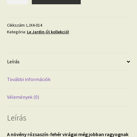
JARDIN
'énekesmadarak'
fotótapéta
mennyiség
Cikkszám:
LJX4-014
Kategória:
Le Jardin-Új kollekció!
Leírás
További információk
Vélemények (0)
Leírás
A növény rózsaszín-fehér virágai még jobban ragyognak