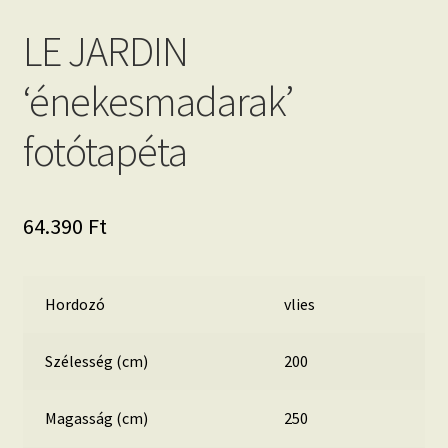
LE JARDIN
‘énekesmadarak’
fotótapéta
64.390
Ft
Hordozó
vlies
Szélesség (cm)
200
Magasság (cm)
250