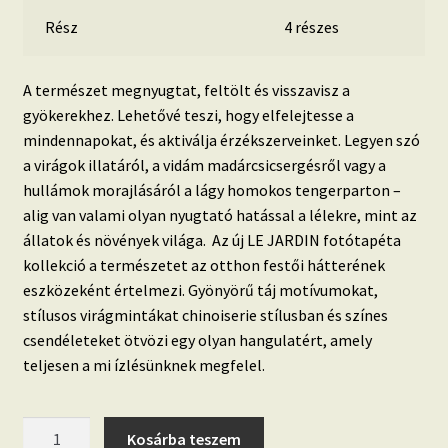
Rész
4 részes
A természet megnyugtat, feltölt és visszavisz a
gyökerekhez. Lehetővé teszi, hogy elfelejtesse a
mindennapokat, és aktiválja érzékszerveinket. Legyen szó
a virágok illatáról, a vidám madárcsicsergésről vagy a
hullámok morajlásáról a lágy homokos tengerparton –
alig van valami olyan nyugtató hatással a lélekre, mint az
állatok és növények világa. Az új LE JARDIN fotótapéta
kollekció a természetet az otthon festői hátterének
eszközeként értelmezi. Gyönyörű táj motívumokat,
stílusos virágmintákat chinoiserie stílusban és színes
csendéleteket ötvözi egy olyan hangulatért, amely
teljesen a mi ízlésünknek megfelel.
LE
Kosárba teszem