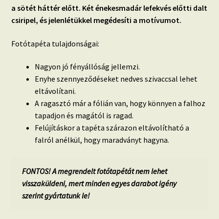
a sötét háttér előtt. Két énekesmadár lefekvés előtti dalt
csiripel, és jelenlétükkel megédesíti a motívumot.
Fotótapéta tulajdonságai:
Nagyon jó fényállóság jellemzi.
Enyhe szennyeződéseket nedves szivaccsal lehet
eltávolítani.
A ragasztó már a fólián van, hogy könnyen a falhoz
tapadjon és magától is ragad.
Felújításkor a tapéta szárazon eltávolítható a
falról anélkül, hogy maradványt hagyna.
FONTOS! A megrendelt fotótapétát nem lehet
visszaküldeni, mert minden egyes darabot igény
szerint gyártatunk le!