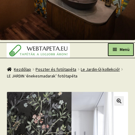
Ugrás
Kilépés
a
a
Menü
navigációhoz
tartalomba
Főoldal
Kezdőlap
Poszter és fotótapéta
Le Jardin-Új kollekció!
LE JARDIN ‘énekesmadarak’ fotótapéta
Népszerű tapéták
Fresh Up-2026 TOP TREND
Tapéta BLOG
Mi az a fotótapéta?
Tapétázási tanácsok