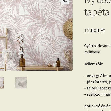
tapéta
12.000
Ft
Gyártó: Novamur
működik!
Jellemzők:
–
Anyag:
Vlies a
– jó színtartó,
– falfelületet k
– szárazon mara
Kollekció érvén