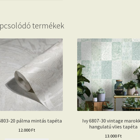
pcsolódó termékek
 6803-20 pálma mintás tapéta
Ivy 6807-30 vintage marok
hangulatú vlies tapéta
12.000
Ft
13.000
Ft