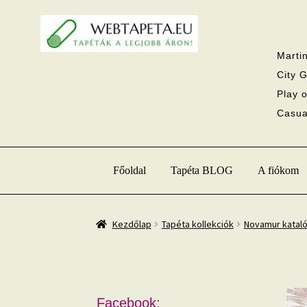
Ugrás
Kilépés
a
a
navigációhoz
tartalomba
Martin
City G
Play o
Casual
Főoldal
Tapéta BLOG
A fiókom
Kezdőlap
Tapéta kollekciók
Novamur katal
Facebook: