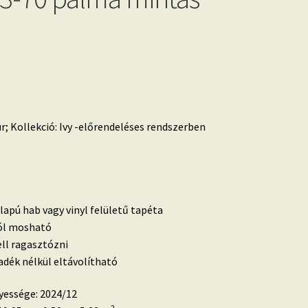
; Kollekció: Ivy -előrendeléses rendszerben
lapú hab vagy vinyl felületű tapéta
 jól mosható
ell ragasztózni
dék nélkül eltávolítható
yessége: 2024/12
2