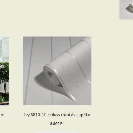
kói
Ivy 6810-10 csíkos mintás tapéta
8.800
Ft