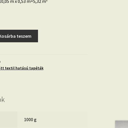
0,05 m x 0,53 m=5,32 m
Kosárba teszem
0
őtt textil hatású tapéták
ók
1000 g