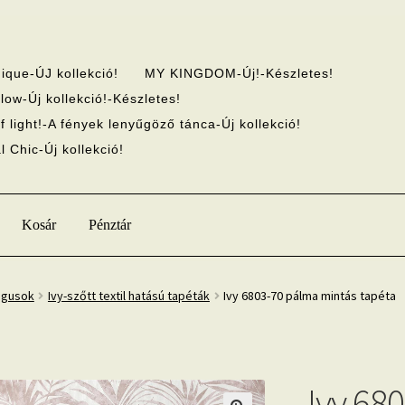
ique-ÚJ kollekció!
MY KINGDOM-Új!-Készletes!
low-Új kollekció!-Készletes!
f light!-A fények lenyűgöző tánca-Új kollekció!
 Chic-Új kollekció!
Kosár
Pénztár
ógusok
Ivy-szőtt textil hatású tapéták
Ivy 6803-70 pálma mintás tapéta
Ivy 68