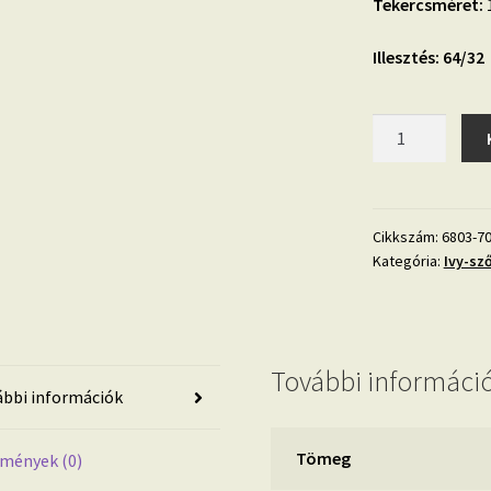
Tekercsméret:
1
Illesztés: 64/32
Ivy
6803-
70
pálma
mintás
Cikkszám:
6803-7
Kategória:
Ivy-sz
tapéta
mennyiség
További informáci
bbi információk
Tömeg
mények (0)