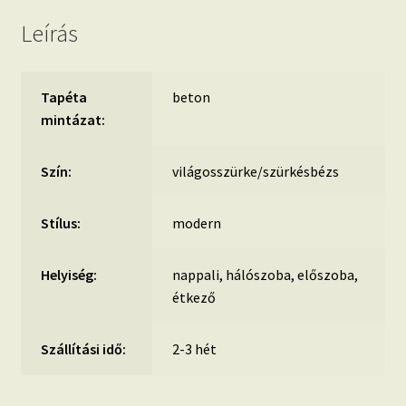
Leírás
Tapéta
beton
mintázat:
Szín:
világosszürke/szürkésbézs
Stílus:
modern
Helyiség:
nappali, hálószoba, előszoba,
étkező
Szállítási idő:
2-3 hét