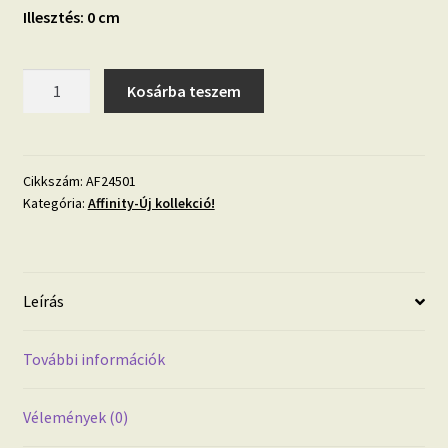
Illesztés: 0 cm
Affinity
Kosárba teszem
AF24501
beton
hatású
vlies
Cikkszám:
AF24501
Kategória:
Affinity-Új kollekció!
tapéta
mennyiség
Leírás
További információk
Vélemények (0)