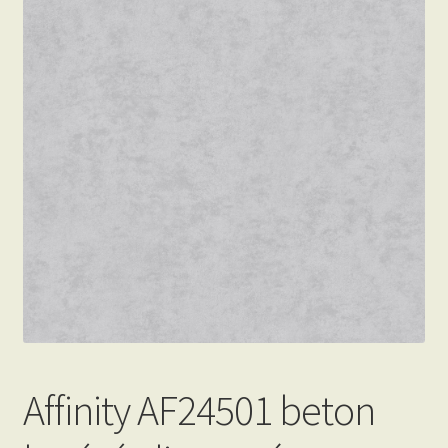
Beton hatású tapéták
Kapcsolat
Affinity AF24501 beton