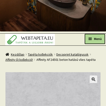
Ugrás
Kilépés
a
a
Menü
navigációhoz
tartalomba
Főoldal
Kezdőlap
Tapéta kollekciók
Decoprint katalógusok
Affinity-Új kollekció!
Affinity AF24501 beton hatású vlies tapéta
Népszerű tapéták
Fresh Up-2026 TOP TREND
Tapéta BLOG
Mi az a fotótapéta?
Tapétázási tanácsok