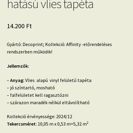
hatású vlies tapéta
14.200
Ft
Gyártó: Decoprint; Kollekció: Affinity -előrendeléses
rendszerben működik!
Jellemzők:
–
Anyag:
Vlies alapú vinyl felületű tapéta
– jó színtartó, mosható
– falfelületet kell ragasztózni
– szárazon maradék nélkül eltávolítható
Kollekció érvényessége: 2024/12
2
Tekercsméret:
10,05 m x 0,53 m=5,32 m