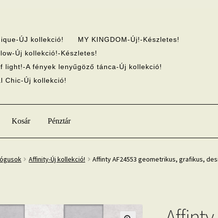
ique-ÚJ kollekció!
MY KINGDOM-Új!-Készletes!
low-Új kollekció!-Készletes!
f light!-A fények lenyűgöző tánca-Új kollekció!
 Chic-Új kollekció!
Kosár
Pénztár
lógusok
Affinity-Új kollekció!
Affinty AF24553 geometrikus, grafikus, des
Affint