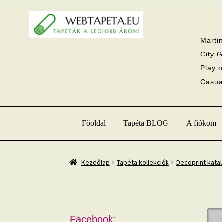
Ugrás
Kilépés
a
a
navigációhoz
tartalomba
Martin
City G
Play o
Casual
Főoldal
Tapéta BLOG
A fiókom
Kezdőlap
Tapéta kollekciók
Decoprint kata
Facebook: