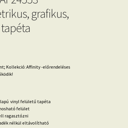
rikus, grafikus,
 tapéta
t; Kollekció: Affinity -előrendeléses
ködik!
lapú vinyl felületű tapéta
 mosható felület
ell ragasztózni
dék nélkül eltávolítható