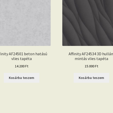
finity AF24501 beton hatású
Affinity AF24534 3D hullá
vlies tapéta
mintás vlies tapéta
14.200
Ft
15.000
Ft
Kosárba teszem
Kosárba teszem