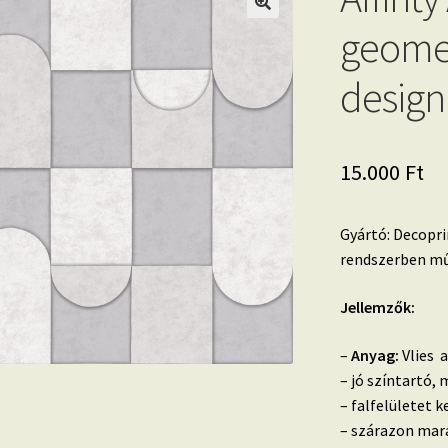
geomet
design
15.000
Ft
Gyártó: Decoprin
rendszerben mű
Jellemzők:
–
Anyag:
Vlies a
– jó színtartó,
– falfelületet k
– szárazon mara