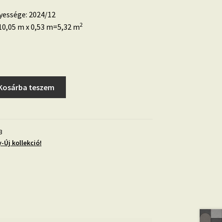
yessége: 2024/12
2
0,05 m x 0,53 m=5,32 m
Kosárba teszem
3
y-Új kollekció!