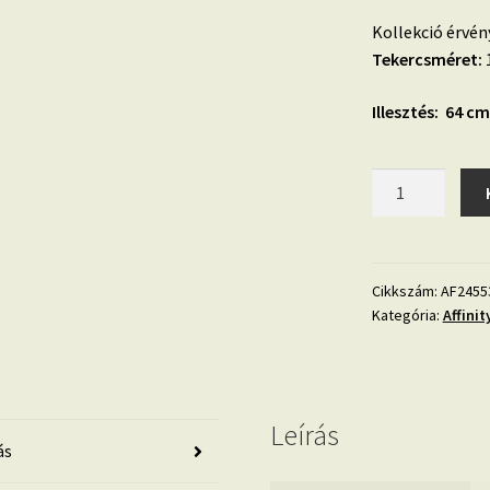
Kollekció érvén
Tekercsméret:
1
Illesztés: 64 cm
Affinty
AF24553
geometrikus,
grafikus,
design
Cikkszám:
AF2455
Kategória:
Affinit
tapéta
mennyiség
Leírás
ás