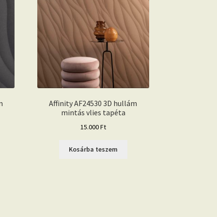
m
Affinity AF24530 3D hullám
mintás vlies tapéta
15.000
Ft
Kosárba teszem