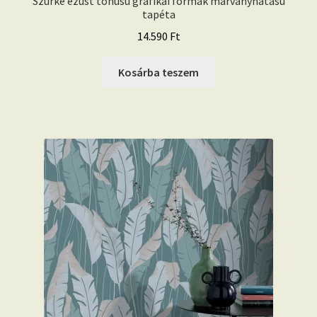
Szürke ezüst tónusú grafikai formák márványhatású
tapéta
14.590
Ft
Kosárba teszem