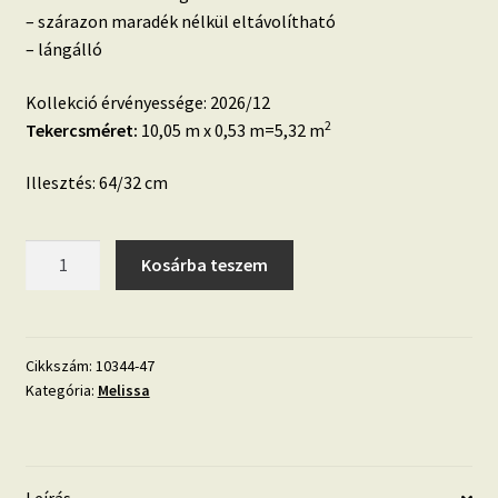
– szárazon maradék nélkül eltávolítható
– lángálló
Kollekció érvényessége: 2026/12
2
Tekercsméret:
10,05 m x 0,53 m=5,32 m
Illesztés: 64/32 cm
Antracit
Kosárba teszem
barna
rose
fémes
tónusú
Cikkszám:
10344-47
Kategória:
Melissa
pálmalevél
mintás
tapéta
mennyiség