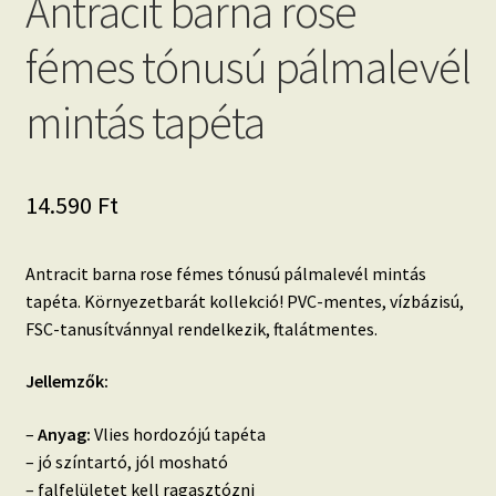
Antracit barna rose
fémes tónusú pálmalevél
mintás tapéta
14.590
Ft
Antracit barna rose fémes tónusú pálmalevél mintás
tapéta. Környezetbarát kollekció! PVC-mentes, vízbázisú,
FSC-tanusítvánnyal rendelkezik, ftalátmentes.
Jellemzők:
–
Anyag:
Vlies hordozójú tapéta
– jó színtartó, jól mosható
– falfelületet kell ragasztózni