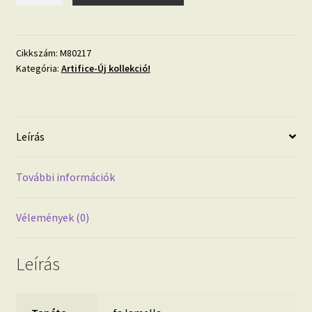
barna
fa
lamella
Cikkszám:
M80217
Kategória:
Artifice-Új kollekció!
mintás
tapéta
M80217
mennyiség
Leírás
További információk
Vélemények (0)
Leírás