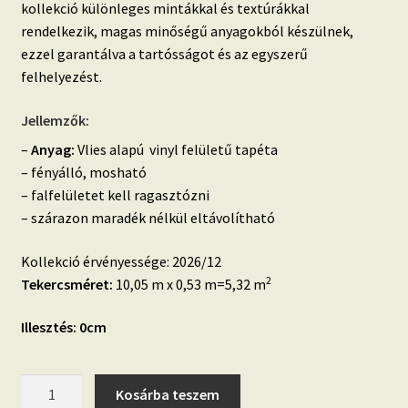
kollekció különleges mintákkal és textúrákkal
rendelkezik, magas minőségű anyagokból készülnek,
ezzel garantálva a tartósságot és az egyszerű
felhelyezést.
Jellemzők:
–
Anyag:
Vlies alapú vinyl felületű tapéta
– fényálló, mosható
– falfelületet kell ragasztózni
– szárazon maradék nélkül eltávolítható
Kollekció érvényessége: 2026/12
2
Tekercsméret:
10,05 m x 0,53 m=5,32 m
Illesztés: 0cm
Artifice
Kosárba teszem
fekete-