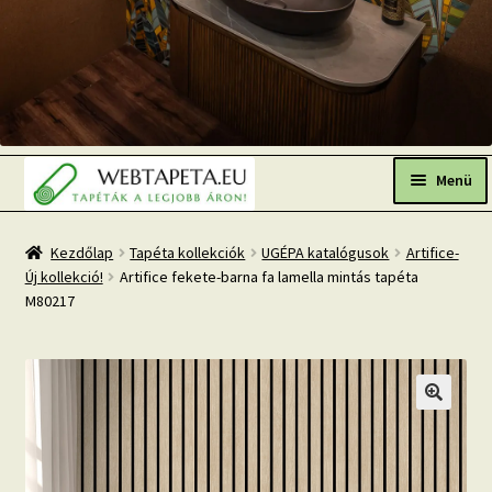
Ugrás
Kilépés
a
a
Menü
navigációhoz
tartalomba
Főoldal
Kezdőlap
Tapéta kollekciók
UGÉPA katalógusok
Artifice-
Új kollekció!
Artifice fekete-barna fa lamella mintás tapéta
Népszerű tapéták
M80217
Fresh Up-2026 TOP TREND
Tapéta BLOG
Mi az a fotótapéta?
Tapétázási tanácsok