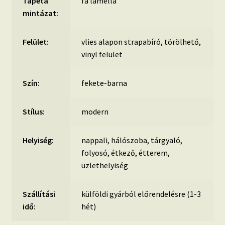
Tapéta
fa lamella
mintázat:
Felület:
vlies alapon strapabíró, törölhető,
vinyl felület
Szín:
fekete-barna
Stílus:
modern
Helyiség:
nappali, hálószoba, tárgyaló,
folyosó, étkező, étterem,
üzlethelyiség
Szállítási
külföldi gyárból előrendelésre (1-3
idő:
hét)