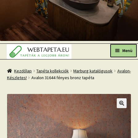
Ugrás
Kilépés
a
a
Menü
navigációhoz
tartalomba
Főoldal
Kezdőlap
Tapéta kollekciók
Marburg katalógusok
Avalon-
Készletes!
Avalon 31644 fényes bronz tapéta
Népszerű tapéták
Fresh Up-2026 TOP TREND
Tapéta BLOG
Mi az a fotótapéta?
Tapétázási tanácsok