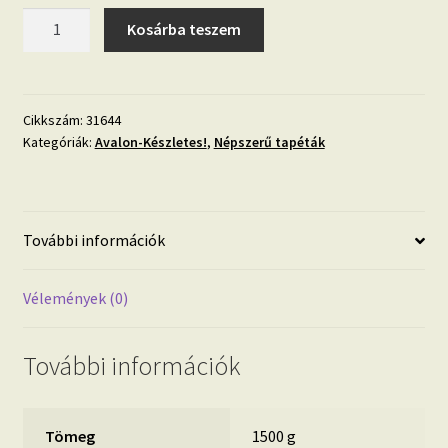
Avalon
Kosárba teszem
31644
fényes
bronz
tapéta
Cikkszám:
31644
Kategóriák:
Avalon-Készletes!
,
Népszerű tapéták
mennyiség
További információk
Vélemények (0)
További információk
Tömeg
1500 g