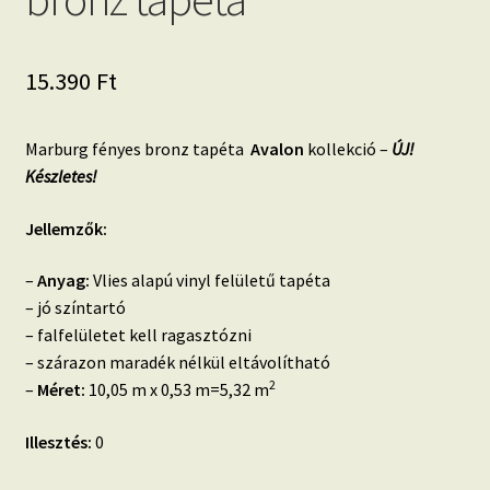
15.390
Ft
Marburg fényes bronz tapéta
Avalon
kollekció –
ÚJ!
Készletes!
Jellemzők:
–
Anyag:
Vlies alapú vinyl felületű tapéta
– jó színtartó
– falfelületet kell ragasztózni
– szárazon maradék nélkül eltávolítható
2
–
Méret:
10,05 m x 0,53 m=5,32 m
Illesztés:
0