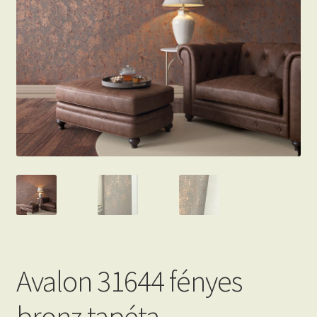
Beton hatású tapéták
Kapcsolat
Avalon 31644 fényes
bronz tapéta