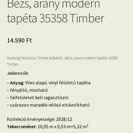
Bézs, arany modern
tapéta 35358 Timber
14.590
Ft
Marburg/Novamur Timber kollekció , bézs, arany modern tapéta 35358
Timber.
Jellemzők:
–
Anyag:
Vlies alapú vinyl felületű tapéta
– fényálló, mosható
– falfelületet kell ragasztózni
– szárazon maradék nélkül eltávolítható
Kollekció érvényessége: 2028/12
2
Tekercsméret:
10,05 m x 0,53 m=5,32 m