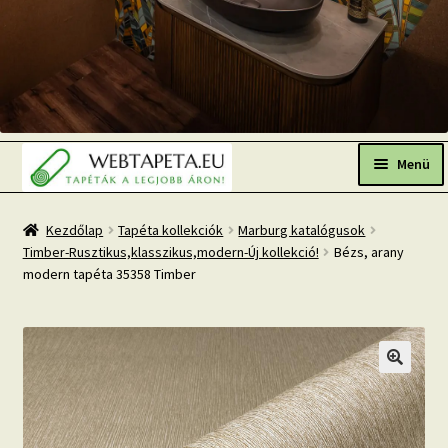
Ugrás
Kilépés
a
a
Menü
navigációhoz
tartalomba
Főoldal
Kezdőlap
Tapéta kollekciók
Marburg katalógusok
Timber-Rusztikus,klasszikus,modern-Új kollekció!
Bézs, arany
Népszerű tapéták
modern tapéta 35358 Timber
Fresh Up-2026 TOP TREND
Tapéta BLOG
Mi az a fotótapéta?
Tapétázási tanácsok