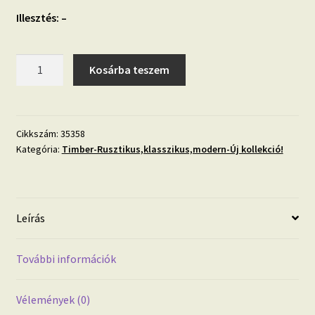
Illesztés: –
Bézs,
Kosárba teszem
arany
modern
tapéta
35358
Cikkszám:
35358
Kategória:
Timber-Rusztikus,klasszikus,modern-Új kollekció!
Timber
mennyiség
Leírás
További információk
Vélemények (0)