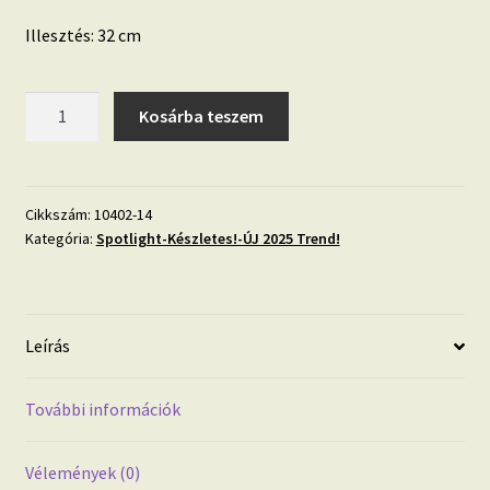
Illesztés: 32 cm
Bézs
Kosárba teszem
dekor
tapéta
anyagában
strukturált
Cikkszám:
10402-14
Kategória:
Spotlight-Készletes!-ÚJ 2025 Trend!
levél
mintával
mennyiség
Leírás
További információk
Vélemények (0)