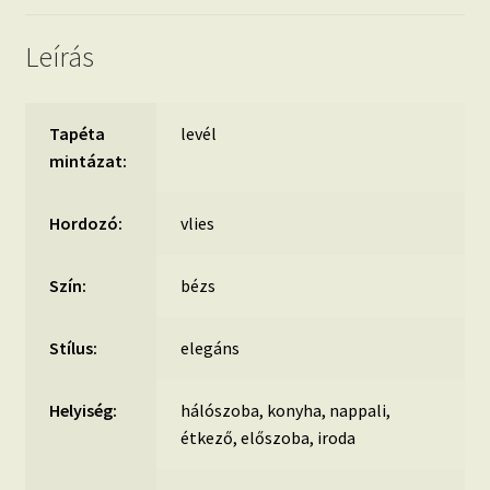
Leírás
Tapéta
levél
mintázat:
Hordozó:
vlies
Szín:
bézs
Stílus:
elegáns
Helyiség:
hálószoba, konyha, nappali,
étkező, előszoba, iroda