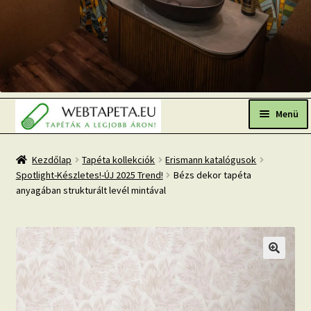
Ugrás
Kilépés
a
a
Menü
navigációhoz
tartalomba
Főoldal
Kezdőlap
Tapéta kollekciók
Erismann katalógusok
Spotlight-Készletes!-ÚJ 2025 Trend!
Bézs dekor tapéta
Népszerű tapéták
anyagában strukturált levél mintával
Fresh Up-2026 TOP TREND
Tapéta BLOG
Mi az a fotótapéta?
Tapétázási tanácsok