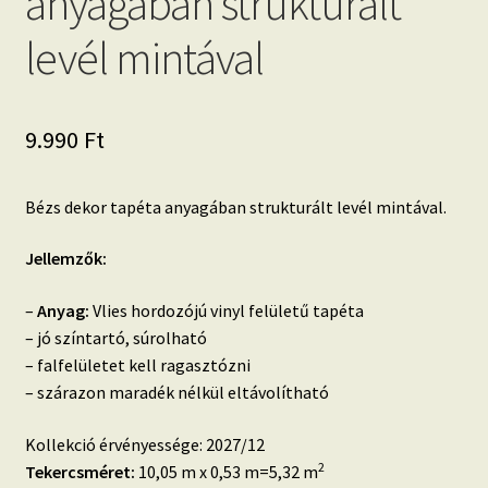
anyagában strukturált
levél mintával
9.990
Ft
Bézs dekor tapéta anyagában strukturált levél mintával.
Jellemzők:
–
Anyag:
Vlies hordozójú vinyl felületű tapéta
– jó színtartó, súrolható
– falfelületet kell ragasztózni
– szárazon maradék nélkül eltávolítható
Kollekció érvényessége: 2027/12
2
Tekercsméret:
10,05 m x 0,53 m=5,32 m