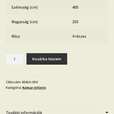
Szélesség (cm)
400
Magasság (cm)
250
Rész
4 részes
Blue
Kosárba teszem
Sky
6041A-
VD4
mennyiség
Cikkszám:
6041A-VD4
Kategória:
Komar-Infinity
További információk