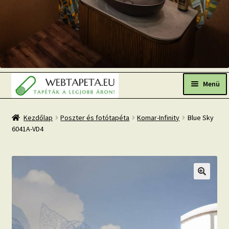
Ugrás
Kilépés
a
a
Menü
navigációhoz
tartalomba
Főoldal
Kezdőlap
Poszter és fotótapéta
Komar-Infinity
Blue Sky
6041A-VD4
Népszerű tapéták
Fresh Up-2026 TOP TREND
Tapéta BLOG
Mi az a fotótapéta?
Tapétázási tanácsok