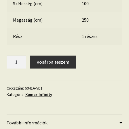
Szélesség (cm)
100
Magasság (cm)
250
Rész
1 részes
Blue
Kosárba teszem
Sky
Panel
6041A-
VD1
Cikkszám:
6041A-VD1
Kategória:
Komar-Infinity
mennyiség
További információk