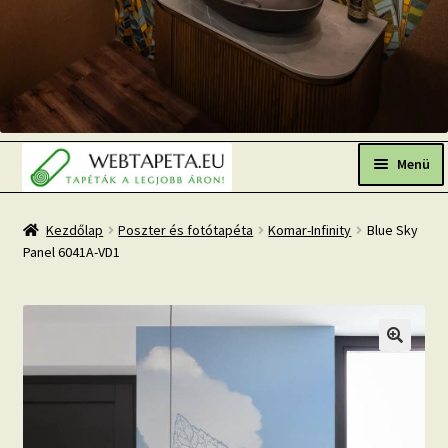
Ugrás
Kilépés
a
a
Menü
navigációhoz
tartalomba
Főoldal
Kezdőlap
Poszter és fotótapéta
Komar-Infinity
Blue Sky
Panel 6041A-VD1
Népszerű tapéták
Fresh Up-2026 TOP TREND
Tapéta BLOG
Mi az a fotótapéta?
Tapétázási tanácsok