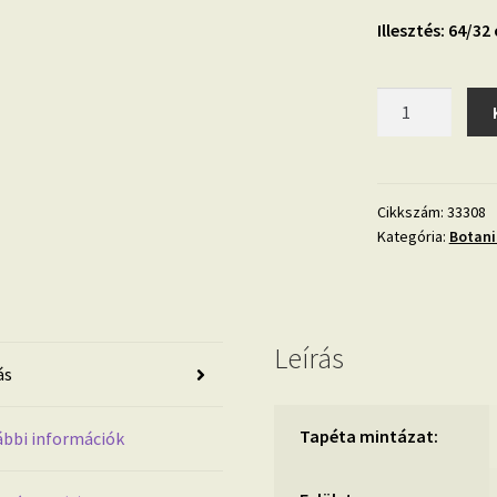
Illesztés: 64/32
Botanica
33308
trópusi
levélmintás
design
Cikkszám:
33308
Kategória:
Botani
tapéta
mennyiség
Leírás
ás
Tapéta mintázat:
bbi információk