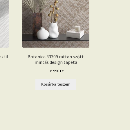
extil
Botanica 33309 rattan szőtt
mintás design tapéta
16.990
Ft
Kosárba teszem