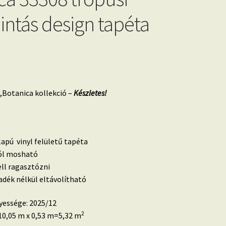
intás design tapéta
Botanica kollekció –
Készletes!
lapú vinyl felületű tapéta
 jól mosható
ell ragasztózni
dék nélkül eltávolítható
yessége: 2025/12
2
0,05 m x 0,53 m=5,32 m