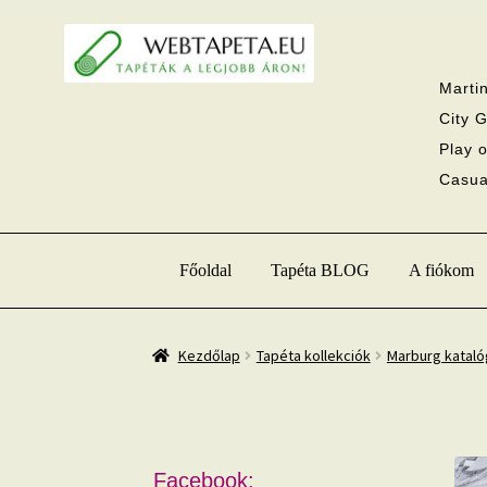
Ugrás
Kilépés
a
a
navigációhoz
tartalomba
Martin
City G
Play o
Casual
Főoldal
Tapéta BLOG
A fiókom
Kezdőlap
Tapéta kollekciók
Marburg katal
Facebook: