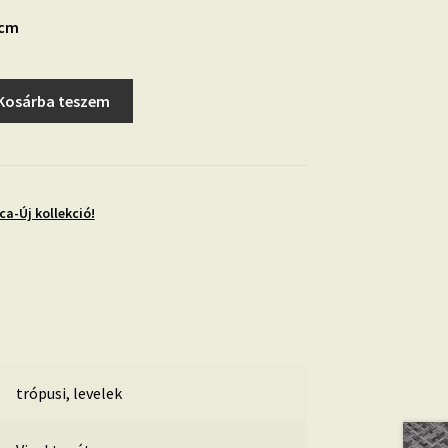
 cm
Kosárba teszem
ca-Új kollekció!
trópusi, levelek