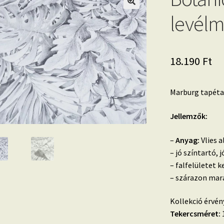
levélm
18.190
Ft
Marburg tapéta,
Jellemzők:
–
Anyag:
Vlies a
– jó színtartó,
– falfelületet k
– szárazon mara
Kollekció érvén
Tekercsméret:
1