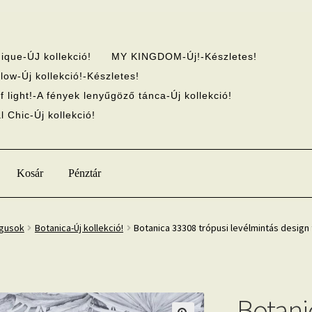
ique-ÚJ kollekció!
MY KINGDOM-Új!-Készletes!
low-Új kollekció!-Készletes!
f light!-A fények lenyűgöző tánca-Új kollekció!
 Chic-Új kollekció!
Kosár
Pénztár
ógusok
Botanica-Új kollekció!
Botanica 33308 trópusi levélmintás design
Botani