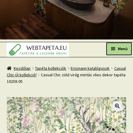
Ugrás
Kilépés
a
a
Menü
navigációhoz
tartalomba
Főoldal
Kezdőlap
Tapéta kollekciók
Erismann katalógusok
Casual
Chic-Új kollekció!
Casual Chic zöld virág mintás vlies dekor tapéta
Népszerű tapéták
10258-05
Fresh Up-2026 TOP TREND
Tapéta BLOG
Mi az a fotótapéta?
Tapétázási tanácsok