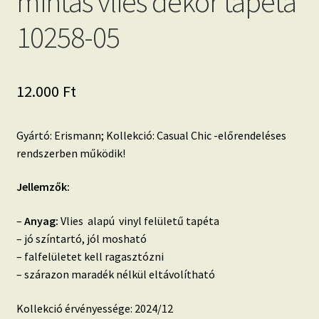
mintás vlies dekor tapéta
10258-05
12.000
Ft
Gyártó: Erismann; Kollekció: Casual Chic -előrendeléses
rendszerben működik!
Jellemzők:
–
Anyag:
Vlies alapú vinyl felületű tapéta
– jó színtartó, jól mosható
– falfelületet kell ragasztózni
– szárazon maradék nélkül eltávolítható
Kollekció érvényessége: 2024/12