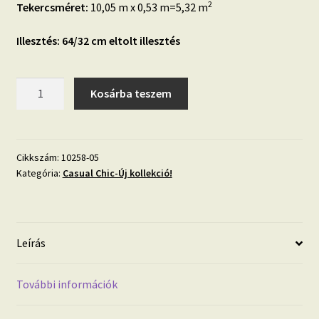
2
Tekercsméret:
10,05 m x 0,53 m=5,32 m
Illesztés: 64/32 cm eltolt illesztés
Casual
Kosárba teszem
Chic
zöld
virág
mintás
Cikkszám:
10258-05
Kategória:
Casual Chic-Új kollekció!
vlies
dekor
tapéta
10258-
Leírás
05
mennyiség
További információk