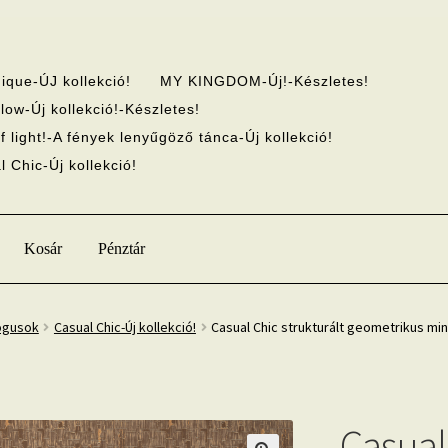
ique-ÚJ kollekció!
MY KINGDOM-Új!-Készletes!
low-Új kollekció!-Készletes!
f light!-A fények lenyűgöző tánca-Új kollekció!
 Chic-Új kollekció!
Kosár
Pénztár
ógusok
Casual Chic-Új kollekció!
Casual Chic strukturált geometrikus min
Casual 