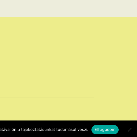
tával ön a tájékoztatásunkat tudomásul veszi.
Elfogadom