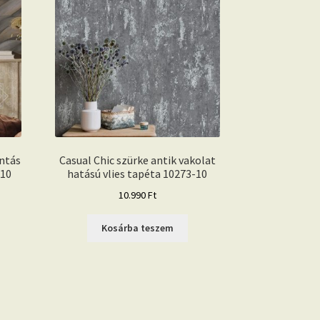
intás
Casual Chic szürke antik vakolat
-10
hatású vlies tapéta 10273-10
10.990
Ft
Kosárba teszem