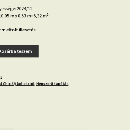
yessége: 2024/12
2
0,05 m x 0,53 m=5,32 m
 cm eltolt illesztés
Kosárba teszem
11
l Chic-Új kollekció!
,
Népszerű tapéták