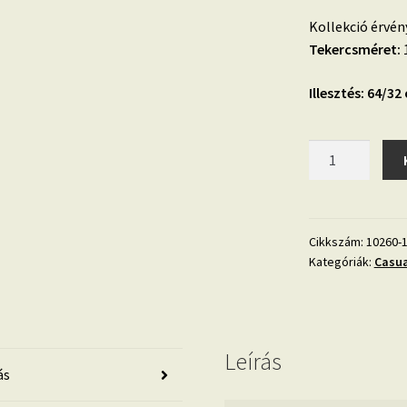
Kollekció érvén
Tekercsméret:
1
Illesztés: 64/32
Casual
Chic
strukturált
geometrikus
mintás
Cikkszám:
10260-
Kategóriák:
Casua
vlies
tapéta
10260-
11
mennyiség
Leírás
ás