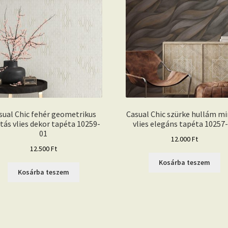
sual Chic fehér geometrikus
Casual Chic szürke hullám m
tás vlies dekor tapéta 10259-
vlies elegáns tapéta 10257
01
12.000
Ft
12.500
Ft
Kosárba teszem
Kosárba teszem