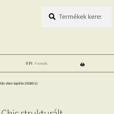
Keresés
Keresés
a
következőre:
0
Ft
0 termék
tás vlies tapéta 10260-11
Chic strukturált