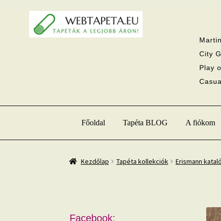
Ugrás
Kilépés
a
a
navigációhoz
tartalomba
Martin
City G
Play o
Casual
Főoldal
Tapéta BLOG
A fiókom
Kezdőlap
Tapéta kollekciók
Erismann katal
Facebook: