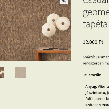
geomet
tapéta
12.000
Ft
Gyártó: Erisman
rendszerben mű
Jellemzők:
–
Anyag:
Vlies a
– jó színtartó,
– falfelületet k
– szárazon mara