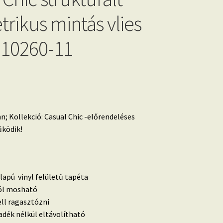
rikus mintás vlies
 10260-11
n; Kollekció: Casual Chic -előrendeléses
ködik!
lapú vinyl felületű tapéta
 jól mosható
ell ragasztózni
dék nélkül eltávolítható