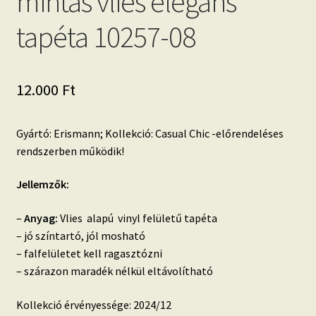
mintás vlies elegáns
tapéta 10257-08
12.000
Ft
Gyártó: Erismann; Kollekció: Casual Chic -előrendeléses
rendszerben működik!
Jellemzők:
–
Anyag:
Vlies alapú vinyl felületű tapéta
– jó színtartó, jól mosható
– falfelületet kell ragasztózni
– szárazon maradék nélkül eltávolítható
Kollekció érvényessége: 2024/12