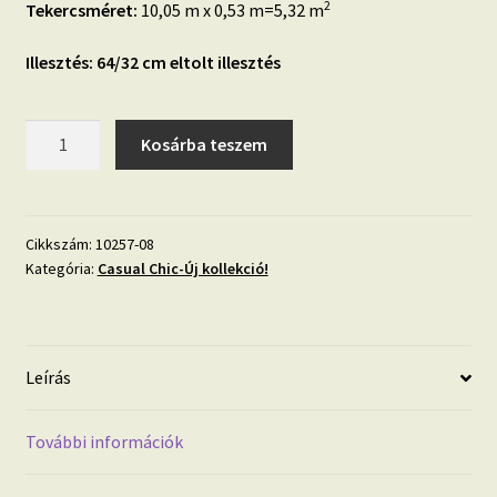
2
Tekercsméret:
10,05 m x 0,53 m=5,32 m
Illesztés: 64/32 cm eltolt illesztés
Casual
Kosárba teszem
Chic
kék
hullám
mintás
Cikkszám:
10257-08
Kategória:
Casual Chic-Új kollekció!
vlies
elegáns
tapéta
10257-
Leírás
08
mennyiség
További információk