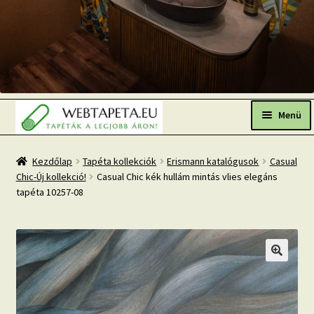
Ugrás
Kilépés
a
a
Menü
navigációhoz
tartalomba
Főoldal
Kezdőlap
Tapéta kollekciók
Erismann katalógusok
Casual
Chic-Új kollekció!
Casual Chic kék hullám mintás vlies elegáns
Népszerű tapéták
tapéta 10257-08
Fresh Up-2026 TOP TREND
Tapéta BLOG
Mi az a fotótapéta?
Tapétázási tanácsok