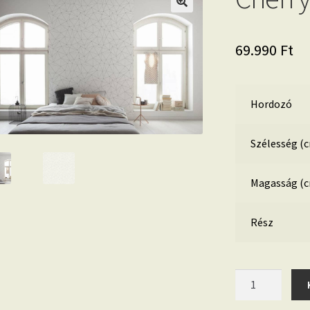
69.990
Ft
Hordozó
Szélesség (
Magasság (
Rész
Cherry
Pure