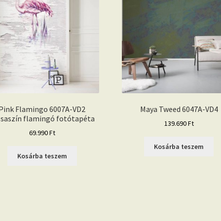
Pink Flamingo 6007A-VD2
Maya Tweed 6047A-VD4
zsaszín flamingó fotótapéta
139.690
Ft
69.990
Ft
Kosárba teszem
Kosárba teszem