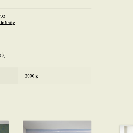
VD2
Infinity
ók
2000 g