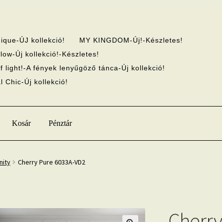
ique-ÚJ kollekció!
MY KINGDOM-Új!-Készletes!
low-Új kollekció!-Készletes!
f light!-A fények lenyűgöző tánca-Új kollekció!
 Chic-Új kollekció!
Kosár
Pénztár
nity
Cherry Pure 6033A-VD2
Cherry