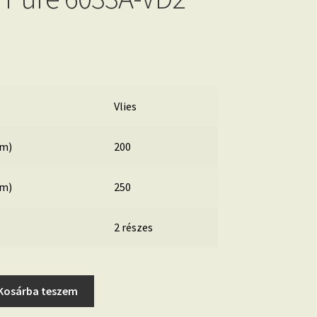
Vlies
cm)
200
cm)
250
2 részes
Kosárba teszem