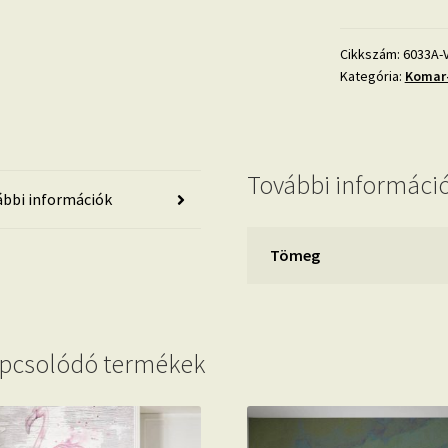
6033A-
VD2
mennyiség
Cikkszám:
6033A-
Kategória:
Komar-
További informáci
bbi információk
Tömeg
pcsolódó termékek