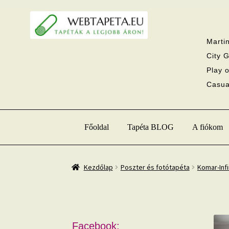
Ugrás
Kilépés
a
a
navigációhoz
tartalomba
Martin
City G
Play o
Casual
Főoldal
Tapéta BLOG
A fiókom
Kezdőlap
Poszter és fotótapéta
Komar-Infi
Facebook: