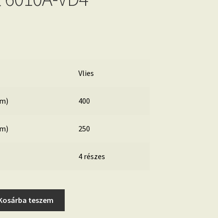
Vlies
cm)
400
cm)
250
4 részes
Kosárba teszem