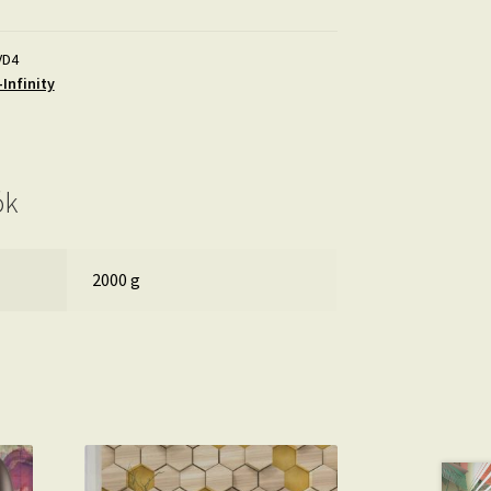
VD4
Infinity
ók
2000 g