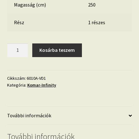
Magasság (cm)
250
Rész
1 részes
Citadel
Kosárba teszem
Panel
6010A-
VD1
mennyiség
Cikkszám:
6010A-VD1
Kategória:
Komar-Infinity
További információk
További információk