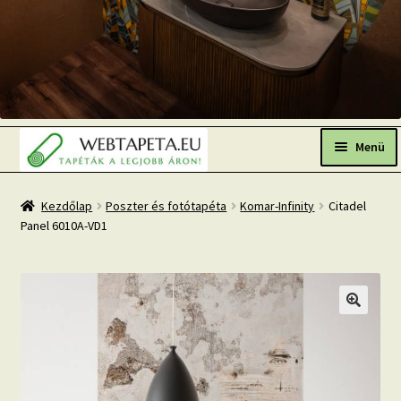
Ugrás
Kilépés
a
a
Menü
navigációhoz
tartalomba
Főoldal
Kezdőlap
Poszter és fotótapéta
Komar-Infinity
Citadel
Panel 6010A-VD1
Népszerű tapéták
Fresh Up-2026 TOP TREND
Tapéta BLOG
Mi az a fotótapéta?
Tapétázási tanácsok