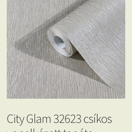
Beton hatású tapéták
Kapcsolat
City Glam 32623 csíkos