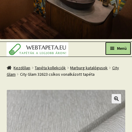
Ugrás
Kilépés
a
a
Menü
navigációhoz
tartalomba
Főoldal
Kezdőlap
Tapéta kollekciók
Marburg katalógusok
City
Glam
City Glam 32623 csíkos vonalkázott tapéta
Népszerű tapéták
Fresh Up-2026 TOP TREND
Tapéta BLOG
Mi az a fotótapéta?
Tapétázási tanácsok