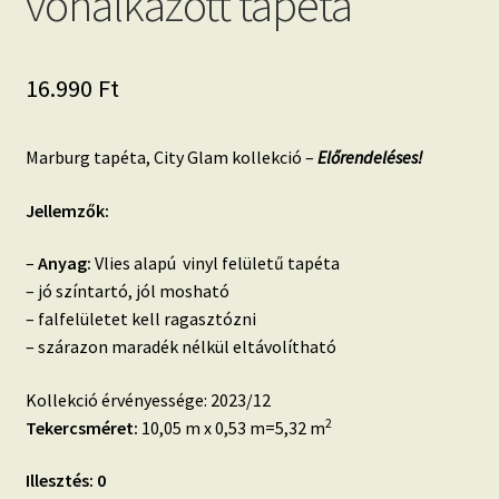
vonalkázott tapéta
16.990
Ft
Marburg tapéta, City Glam kollekció –
Előrendeléses!
Jellemzők:
–
Anyag:
Vlies alapú vinyl felületű tapéta
– jó színtartó, jól mosható
– falfelületet kell ragasztózni
– szárazon maradék nélkül eltávolítható
Kollekció érvényessége: 2023/12
2
Tekercsméret:
10,05 m x 0,53 m=5,32 m
Illesztés: 0