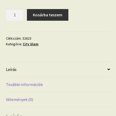
City
Kosárba teszem
Glam
32623
csíkos
vonalkázott
Cikkszám:
32623
Kategória:
City Glam
tapéta
mennyiség
Leírás
További információk
Vélemények (0)