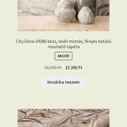
City Glow 34286 bézs, levél mintás, fényes hatású
mosható tapéta
AKCIÓ!
Original
Current
16.990
Ft
15.390
Ft
price
price
was:
is:
Kosárba teszem
16.990 Ft.
15.390 Ft.