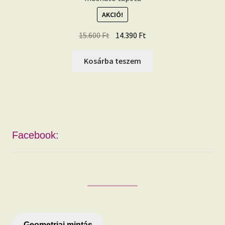
AKCIÓ!
Original
Current
15.600
Ft
14.390
Ft
price
price
was:
is:
Kosárba teszem
15.600 Ft.
14.390 Ft.
Facebook:
Geometriai mintás