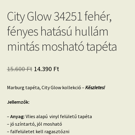
City Glow 34251 fehér,
fényes hatású hullám
mintás mosható tapéta
Original
Current
15.600
Ft
14.390
Ft
price
price
Marburg tapéta, City Glow kollekció –
Készletes!
was:
is:
15.600 Ft.
14.390 Ft.
Jellemzők:
–
Anyag:
Vlies alapú vinyl felületű tapéta
– jó színtartó, jól mosható
– falfelületet kell ragasztózni