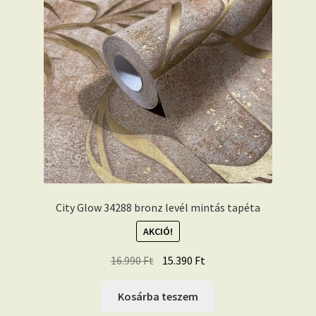
City Glow 34288 bronz levél mintás tapéta
AKCIÓ!
Original
Current
16.990
Ft
15.390
Ft
price
price
was:
is:
Kosárba teszem
16.990 Ft.
15.390 Ft.