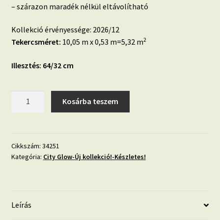
– szárazon maradék nélkül eltávolítható
Kollekció érvényessége: 2026/12
2
Tekercsméret:
10,05 m x 0,53 m=5,32 m
Illesztés: 64/32 cm
City
Kosárba teszem
Glow
34251
fehér,
fényes
Cikkszám:
34251
Kategória:
City Glow-Új kollekció!-Készletes!
hatású
hullám
mintás
mosható
Leírás
tapéta
mennyiség