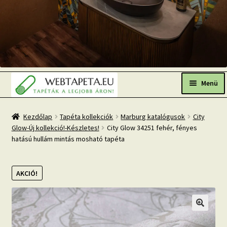
Ugrás
Kilépés
a
a
Menü
navigációhoz
tartalomba
Főoldal
Kezdőlap
Tapéta kollekciók
Marburg katalógusok
City
Glow-Új kollekció!-Készletes!
City Glow 34251 fehér, fényes
Népszerű tapéták
hatású hullám mintás mosható tapéta
Fresh Up-2026 TOP TREND
AKCIÓ!
Tapéta BLOG
Mi az a fotótapéta?
Tapétázási tanácsok