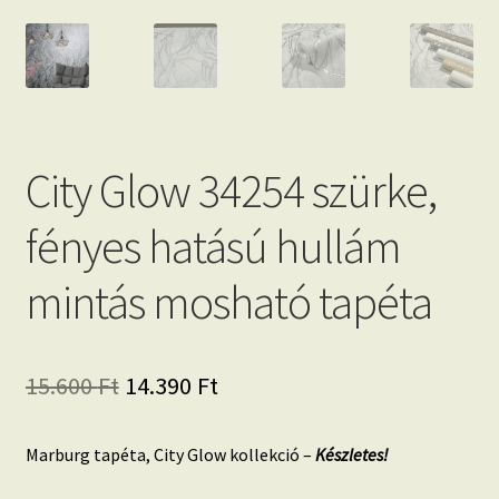
City Glow 34254 szürke,
fényes hatású hullám
mintás mosható tapéta
Original
Current
15.600
Ft
14.390
Ft
price
price
Marburg tapéta, City Glow kollekció –
Készletes!
was:
is: