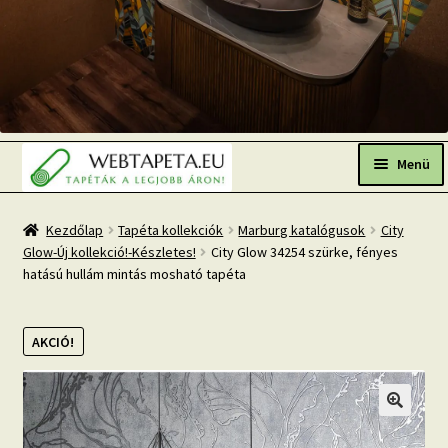
Ugrás
Kilépés
a
a
Menü
navigációhoz
tartalomba
Főoldal
Kezdőlap
Tapéta kollekciók
Marburg katalógusok
City
Glow-Új kollekció!-Készletes!
City Glow 34254 szürke, fényes
Népszerű tapéták
hatású hullám mintás mosható tapéta
Fresh Up-2026 TOP TREND
AKCIÓ!
Tapéta BLOG
Mi az a fotótapéta?
Tapétázási tanácsok