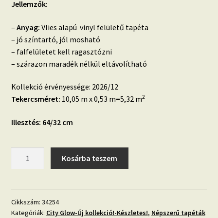
15.600 Ft.
14.390 Ft.
Jellemzők:
–
Anyag:
Vlies alapú vinyl felületű tapéta
– jó színtartó, jól mosható
– falfelületet kell ragasztózni
– szárazon maradék nélkül eltávolítható
Kollekció érvényessége: 2026/12
2
Tekercsméret:
10,05 m x 0,53 m=5,32 m
Illesztés: 64/32 cm
City
Kosárba teszem
Glow
34254
szürke,
fényes
Cikkszám:
34254
Kategóriák:
City Glow-Új kollekció!-Készletes!
,
Népszerű tapéták
hatású