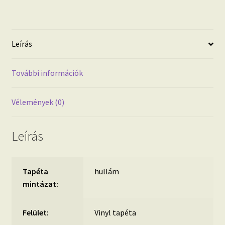
hullám
mintás
mosható
Leírás
tapéta
mennyiség
További információk
Vélemények (0)
Leírás
Tapéta
hullám
mintázat:
Felület:
Vinyl tapéta