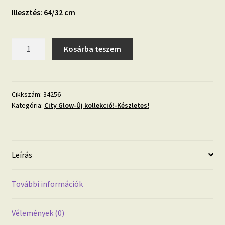
Illesztés: 64/32 cm
City
Kosárba teszem
Glow
34256
antracit,
fényes
Cikkszám:
34256
Kategória:
City Glow-Új kollekció!-Készletes!
hatású
hullám
mintás
mosható
Leírás
tapéta
mennyiség
További információk
Vélemények (0)