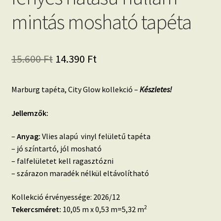
mintás mosható tapéta
Original
Current
15.600
Ft
14.390
Ft
price
price
Marburg tapéta, City Glow kollekció –
Készletes!
was:
is:
15.600 Ft.
14.390 Ft.
Jellemzők:
–
Anyag:
Vlies alapú vinyl felületű tapéta
– jó színtartó, jól mosható
– falfelületet kell ragasztózni
– szárazon maradék nélkül eltávolítható
Kollekció érvényessége: 2026/12
2
Tekercsméret:
10,05 m x 0,53 m=5,32 m