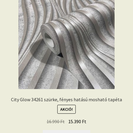
City Glow 34261 szürke, fényes hatású mosható tapéta
AKCIÓ!
Original
Current
16.990
Ft
15.390
Ft
price
price