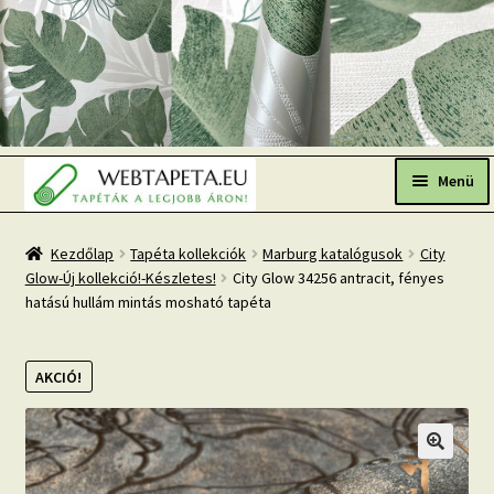
Ugrás
Kilépés
a
a
Menü
navigációhoz
tartalomba
Főoldal
Kezdőlap
Tapéta kollekciók
Marburg katalógusok
City
Glow-Új kollekció!-Készletes!
City Glow 34256 antracit, fényes
Népszerű tapéták
hatású hullám mintás mosható tapéta
Fresh Up-2026 TOP TREND
AKCIÓ!
Tapéta BLOG
Mi az a fotótapéta?
Tapétázási tanácsok