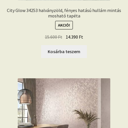
City Glow 34253 halványzöld, fényes hatású hullám mintás
mosható tapéta
AKCIÓ!
Original
Current
15.600
Ft
14.390
Ft
price
price
was:
is:
Kosárba teszem
15.600 Ft.
14.390 Ft.