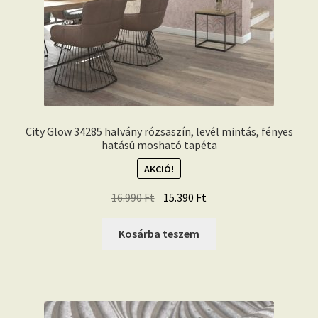
City Glow 34285 halvány rózsaszín, levél mintás, fényes
hatású mosható tapéta
AKCIÓ!
Original
Current
16.990
Ft
15.390
Ft
price
price
was:
is:
Kosárba teszem
16.990 Ft.
15.390 Ft.