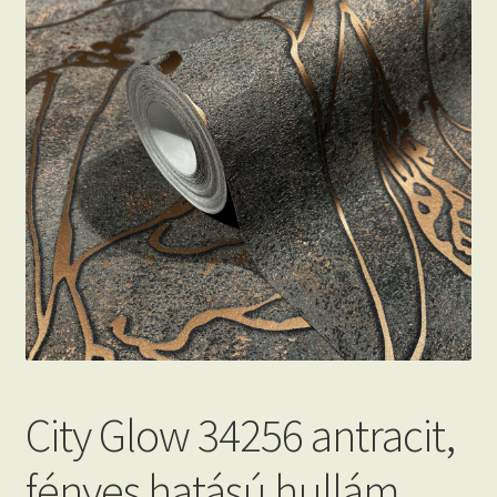
Beton hatású tapéták
Kapcsolat
City Glow 34256 antracit,
fényes hatású hullám