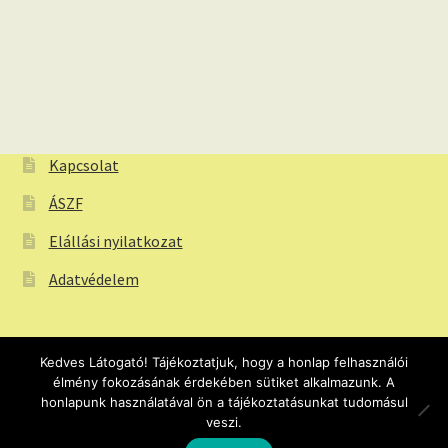
Kapcsolat
ÁSZF
Elállási nyilatkozat
Adatvédelem
Kedves Látogató! Tájékoztatjuk, hogy a honlap felhasználói
élmény fokozásának érdekében sütiket alkalmazunk. A
© Webtapeta.eu Tapéta webáruház 2026
honlapunk használatával ön a tájékoztatásunkat tudomásul
veszi.
Adatvédelem
0