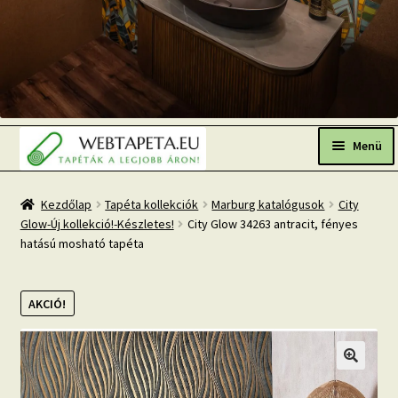
Ugrás
Kilépés
a
a
Menü
navigációhoz
tartalomba
Főoldal
Kezdőlap
Tapéta kollekciók
Marburg katalógusok
City
Glow-Új kollekció!-Készletes!
City Glow 34263 antracit, fényes
Népszerű tapéták
hatású mosható tapéta
Fresh Up-2026 TOP TREND
AKCIÓ!
Tapéta BLOG
Mi az a fotótapéta?
Tapétázási tanácsok