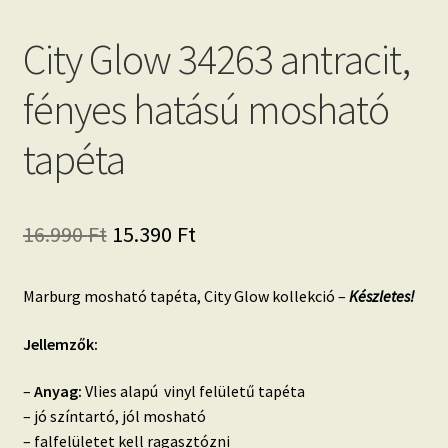
City Glow 34263 antracit,
fényes hatású mosható
tapéta
Original
Current
16.990
Ft
15.390
Ft
price
price
Marburg mosható tapéta, City Glow kollekció –
Készletes!
was:
is:
16.990 Ft.
15.390 Ft.
Jellemzők:
–
Anyag:
Vlies alapú vinyl felületű tapéta
– jó színtartó, jól mosható
– falfelületet kell ragasztózni