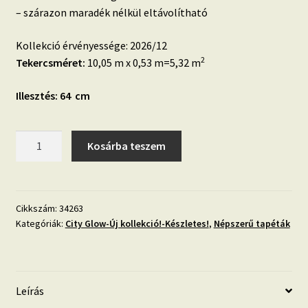
– szárazon maradék nélkül eltávolítható
Kollekció érvényessége: 2026/12
2
Tekercsméret:
10,05 m x 0,53 m=5,32 m
Illesztés: 64 cm
City
Kosárba teszem
Glow
34263
antracit,
fényes
Cikkszám:
34263
Kategóriák:
City Glow-Új kollekció!-Készletes!
,
Népszerű tapéták
hatású
mosható
tapéta
mennyiség
Leírás