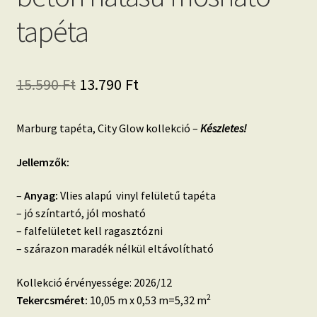
tapéta
Original
Current
15.590
Ft
13.790
Ft
price
price
Marburg tapéta, City Glow kollekció –
Készletes!
was:
is:
15.590 Ft.
13.790 Ft.
Jellemzők:
–
Anyag:
Vlies alapú vinyl felületű tapéta
– jó színtartó, jól mosható
– falfelületet kell ragasztózni
– szárazon maradék nélkül eltávolítható
Kollekció érvényessége: 2026/12
2
Tekercsméret:
10,05 m x 0,53 m=5,32 m