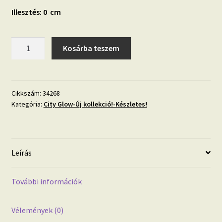
Illesztés: 0 cm
City
Kosárba teszem
Glow
34268
bronz,
beton
Cikkszám:
34268
Kategória:
City Glow-Új kollekció!-Készletes!
hatású
mosható
tapéta
mennyiség
Leírás
További információk
Vélemények (0)