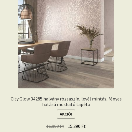
City Glow 34285 halvány rózsaszín, levél mintás, fényes
hatású mosható tapéta
AKCIÓ!
Original
Current
16.990
Ft
15.390
Ft