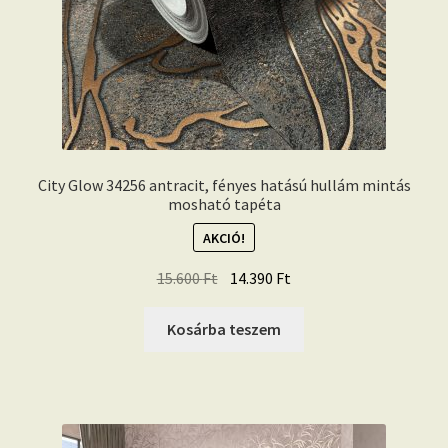
City Glow 34256 antracit, fényes hatású hullám mintás
mosható tapéta
AKCIÓ!
Original
Current
15.600
Ft
14.390
Ft
price
price
was:
is:
Kosárba teszem
15.600 Ft.
14.390 Ft.