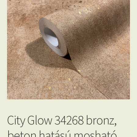
Beton hatású tapéták
Kapcsolat
City Glow 34268 bronz,
beton hatású mosható