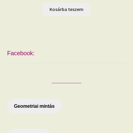
price
price
was:
is:
Kosárba teszem
16.990 Ft.
15.390 Ft.
Facebook:
Geometriai mintás