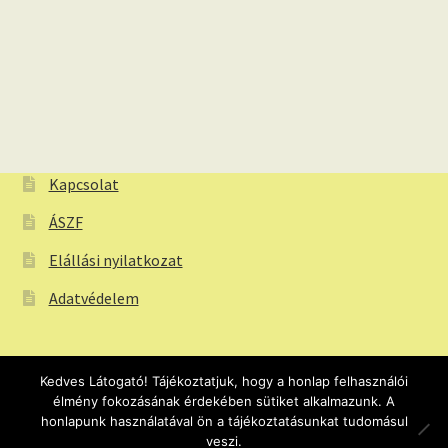
Kapcsolat
ÁSZF
Elállási nyilatkozat
Adatvédelem
Kedves Látogató! Tájékoztatjuk, hogy a honlap felhasználói
élmény fokozásának érdekében sütiket alkalmazunk. A
© Webtapeta.eu Tapéta webáruház 2026
honlapunk használatával ön a tájékoztatásunkat tudomásul
veszi.
Adatvédelem