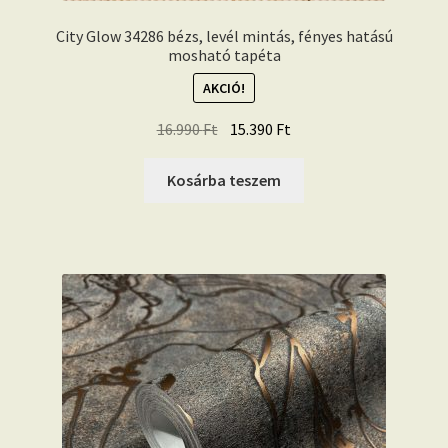
City Glow 34286 bézs, levél mintás, fényes hatású
mosható tapéta
AKCIÓ!
Original
Current
16.990
Ft
15.390
Ft
price
price
was:
is:
Kosárba teszem
16.990 Ft.
15.390 Ft.