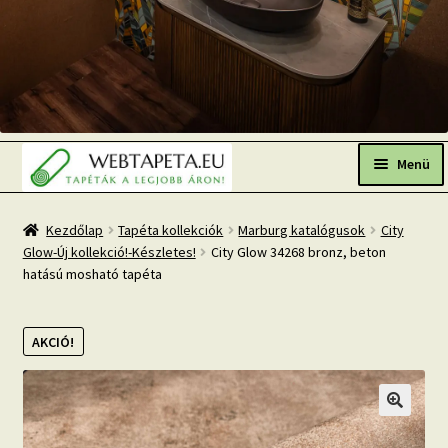
Ugrás
Kilépés
a
a
Menü
navigációhoz
tartalomba
Főoldal
Kezdőlap
Tapéta kollekciók
Marburg katalógusok
City
Glow-Új kollekció!-Készletes!
City Glow 34268 bronz, beton
Népszerű tapéták
hatású mosható tapéta
Fresh Up-2026 TOP TREND
AKCIÓ!
Tapéta BLOG
Mi az a fotótapéta?
Tapétázási tanácsok