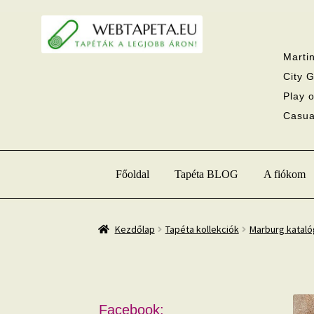
Ugrás
Kilépés
a
a
navigációhoz
tartalomba
Martin
City G
Play o
Casual
Főoldal
Tapéta BLOG
A fiókom
Kezdőlap
Tapéta kollekciók
Marburg katal
Facebook: