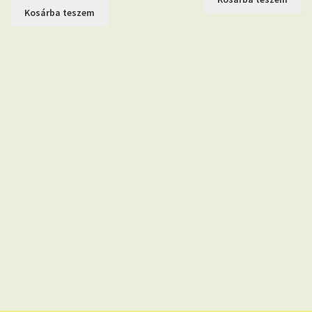
was:
is:
16.990 Ft.
15.3
Kosárba teszem
16.990 Ft.
15.390 Ft.