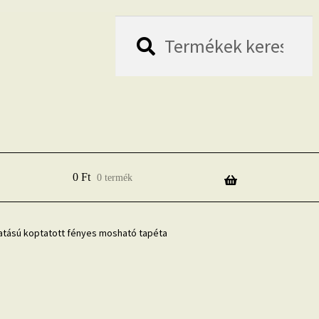
Keresés
Keresés
a
következőre:
0
Ft
0 termék
hatású koptatott fényes mosható tapéta