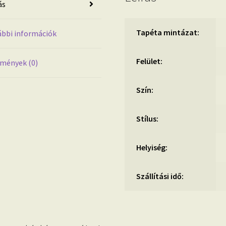
ás
mennyiség
Tapéta mintázat:
bbi információk
Felület:
mények (0)
Szín:
Stílus:
Helyiség:
Szállítási idő: