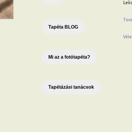
Leír
Tová
Tapéta BLOG
Véle
Mi az a fotótapéta?
Tapétázási tanácsok