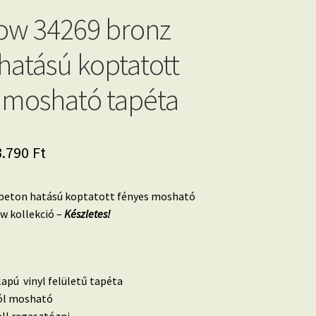
low 34269 bronz
hatású koptatott
 mosható tapéta
iginal
Current
3.790
Ft
ice
price
beton hatású koptatott fényes mosható
as:
is:
w kollekció –
Készletes!
.590 Ft.
13.790 Ft.
lapú vinyl felületű tapéta
 jól mosható