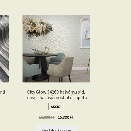
ínű
City Glow 34260 halványzöld,
fényes hatású mosható tapéta
AKCIÓ!
ent
Original
Current
16.990
Ft
15.390
Ft
e
price
price
was:
is:
Kosárba teszem