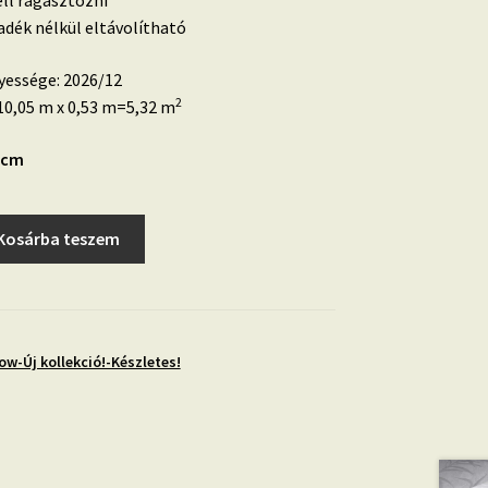
ell ragasztózni
dék nélkül eltávolítható
yessége: 2026/12
2
0,05 m x 0,53 m=5,32 m
2 cm
Kosárba teszem
ow-Új kollekció!-Készletes!