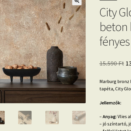
City G
beton 
fényes
Or
15.590
Ft
1
pr
Marburg bronz 
w
tapéta, City Glo
15
Jellemzők:
–
Anyag:
Vlies a
– jó színtartó,