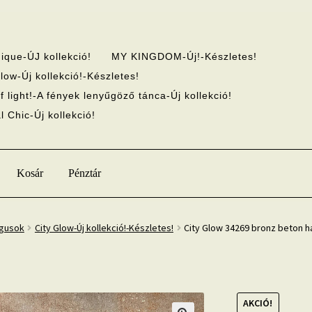
ique-ÚJ kollekció!
MY KINGDOM-Új!-Készletes!
low-Új kollekció!-Készletes!
f light!-A fények lenyűgöző tánca-Új kollekció!
 Chic-Új kollekció!
Kosár
Pénztár
ógusok
City Glow-Új kollekció!-Készletes!
City Glow 34269 bronz beton 
AKCIÓ!