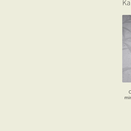
Ka
C
min