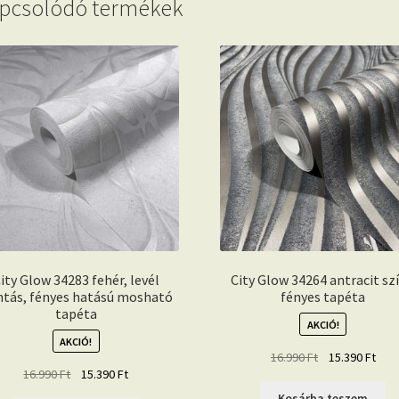
pcsolódó termékek
ity Glow 34283 fehér, levél
City Glow 34264 antracit sz
tás, fényes hatású mosható
fényes tapéta
tapéta
AKCIÓ!
AKCIÓ!
Original
Curr
16.990
Ft
15.390
Ft
Original
Current
16.990
Ft
15.390
Ft
price
pric
price
price
was:
is:
Kosárba teszem