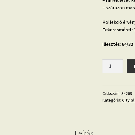
– falfelületet k
– szárazon mara
Kollekció érvén
Tekercsméret:
1
Illesztés: 64/3
City
Glow
34269
bronz
beton
Cikkszám:
34269
Kategória:
City Gl
hatású
koptatott
fényes
mosható
tapéta
Leírás