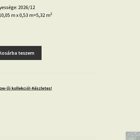
yessége: 2026/12
2
0,05 m x 0,53 m=5,32 m
Kosárba teszem
ow-Új kollekció!-Készletes!