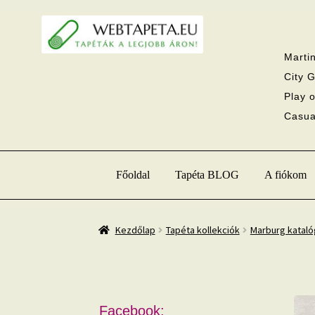
Ugrás
Kilépés
a
a
navigációhoz
tartalomba
Martin
City G
Play o
Casual
Főoldal
Tapéta BLOG
A fiókom
Kezdőlap
Tapéta kollekciók
Marburg katal
Facebook: