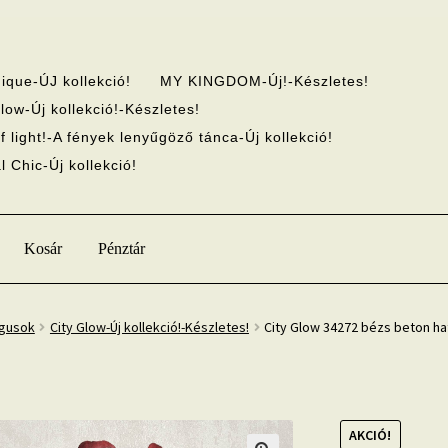
ique-ÚJ kollekció!
MY KINGDOM-Új!-Készletes!
low-Új kollekció!-Készletes!
f light!-A fények lenyűgöző tánca-Új kollekció!
 Chic-Új kollekció!
Kosár
Pénztár
ógusok
City Glow-Új kollekció!-Készletes!
City Glow 34272 bézs beton ha
AKCIÓ!