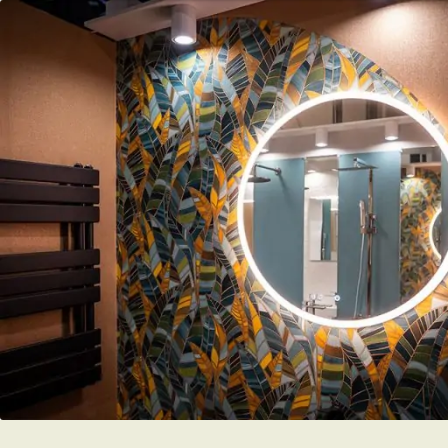
was:
is:
15.590 Ft.
13.790 Ft.