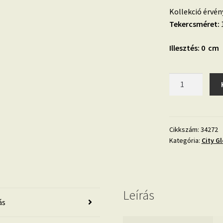
Kollekció érvén
Tekercsméret:
1
Illesztés: 0 cm
City
Glow
34272
bézs
beton
Cikkszám:
34272
Kategória:
City Gl
hatású
tapéta
mennyiség
Leírás
ás