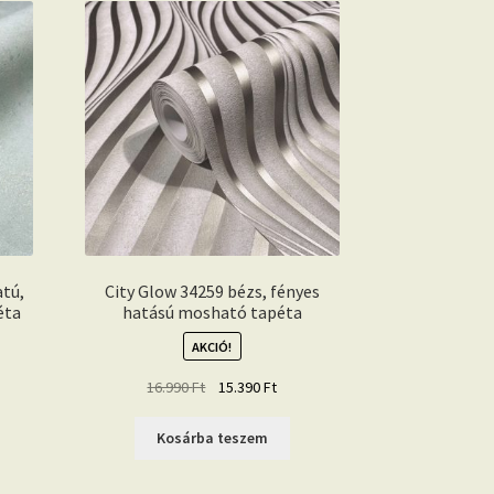
atú,
City Glow 34259 bézs, fényes
éta
hatású mosható tapéta
AKCIÓ!
ent
Original
Current
16.990
Ft
15.390
Ft
e
price
price
was:
is:
Kosárba teszem
90 Ft.
16.990 Ft.
15.390 Ft.