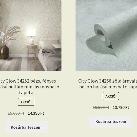
ity Glow 34252 bézs, fényes
City Glow 34266 zöld árnyal
ású hullám mintás mosható
beton hatású mosható tap
tapéta
AKCIÓ!
AKCIÓ!
Original
Curr
15.590
Ft
13.790
Ft
Original
Current
15.600
Ft
14.390
Ft
price
pric
price
price
was:
is:
Kosárba teszem
was:
is:
15.590 Ft.
13.7
Kosárba teszem
15.600 Ft.
14.390 Ft.