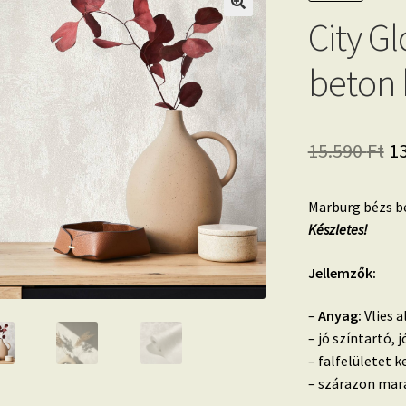
City G
beton 
Or
15.590
Ft
1
pr
Marburg bézs be
w
Készletes!
15
Jellemzők:
–
Anyag:
Vlies a
– jó színtartó,
– falfelületet k
– szárazon mara