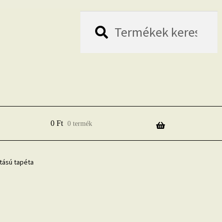
Keresés
Keresés
a
következőre:
0
Ft
0 termék
tású tapéta