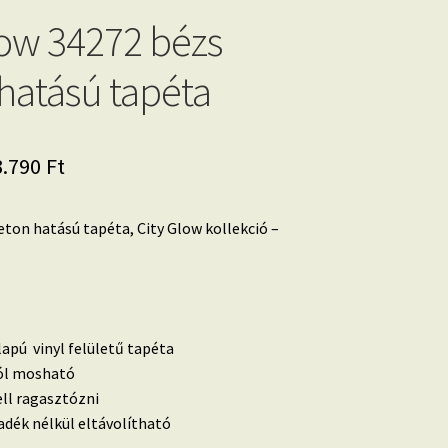
low 34272 bézs
hatású tapéta
iginal
Current
3.790
Ft
ice
price
ton hatású tapéta, City Glow kollekció –
as:
is:
.590 Ft.
13.790 Ft.
lapú vinyl felületű tapéta
 jól mosható
ell ragasztózni
dék nélkül eltávolítható