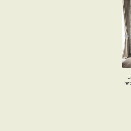
C
hat