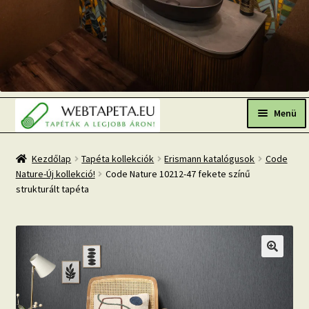
Ugrás
Kilépés
a
a
Menü
navigációhoz
tartalomba
Főoldal
Kezdőlap
Tapéta kollekciók
Erismann katalógusok
Code
Nature-Új kollekció!
Code Nature 10212-47 fekete színű
Népszerű tapéták
strukturált tapéta
Fresh Up-2026 TOP TREND
Tapéta BLOG
Mi az a fotótapéta?
Tapétázási tanácsok