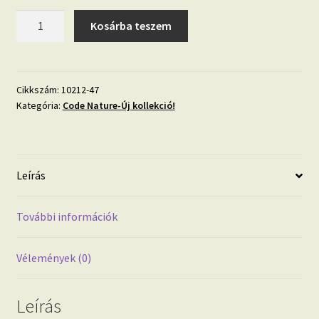
Code
Kosárba teszem
Nature
10212-
47
fekete
Cikkszám:
10212-47
Kategória:
Code Nature-Új kollekció!
színű
strukturált
tapéta
mennyiség
Leírás
További információk
Vélemények (0)
Leírás