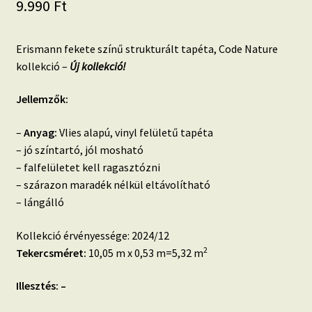
9.990
Ft
Erismann fekete színű strukturált tapéta, Code Nature
kollekció –
Új kollekció!
Jellemzők:
–
Anyag:
Vlies alapú, vinyl felületű tapéta
– jó színtartó, jól mosható
– falfelületet kell ragasztózni
– szárazon maradék nélkül eltávolítható
– lángálló
Kollekció érvényessége: 2024/12
2
Tekercsméret:
10,05 m x 0,53 m=5,32 m
Illesztés: –