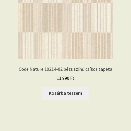
Code Nature 10214-02 bézs színű csíkos tapéta
11.990
Ft
Kosárba teszem