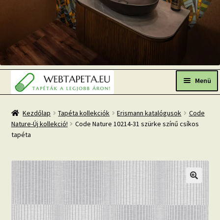
Ugrás
Kilépés
a
a
Menü
navigációhoz
tartalomba
Főoldal
Kezdőlap
Tapéta kollekciók
Erismann katalógusok
Code
Nature-Új kollekció!
Code Nature 10214-31 szürke színű csíkos
Népszerű tapéták
tapéta
Fresh Up-2026 TOP TREND
Tapéta BLOG
Mi az a fotótapéta?
Tapétázási tanácsok