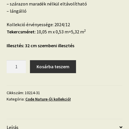
– szárazon maradék nélkül eltávolítható
– lángálló
Kollekció érvényessége: 2024/12
2
Tekercsméret:
10,05 m x 0,53 m=5,32 m
Illesztés: 32 cm szembeni illesztés
Code
Kosárba teszem
Nature
10214-
31
szürke
Cikkszám:
10214-31
Kategória:
Code Nature-Új kollekció!
színű
csíkos
tapéta
mennyiség
Leírás