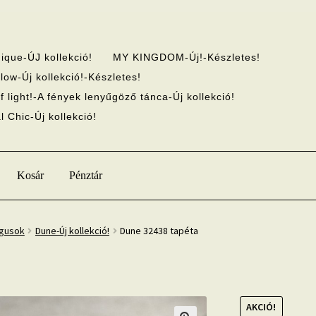
ique-ÚJ kollekció!
MY KINGDOM-Új!-Készletes!
low-Új kollekció!-Készletes!
f light!-A fények lenyűgöző tánca-Új kollekció!
 Chic-Új kollekció!
Kosár
Pénztár
ógusok
Dune-Új kollekció!
Dune 32438 tapéta
AKCIÓ!