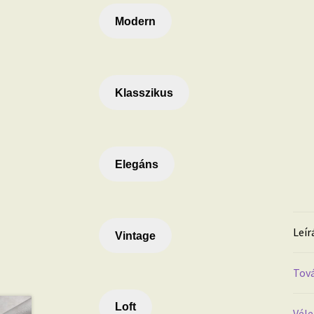
Modern
Klasszikus
Elegáns
Leír
Vintage
Tová
Loft
Véle