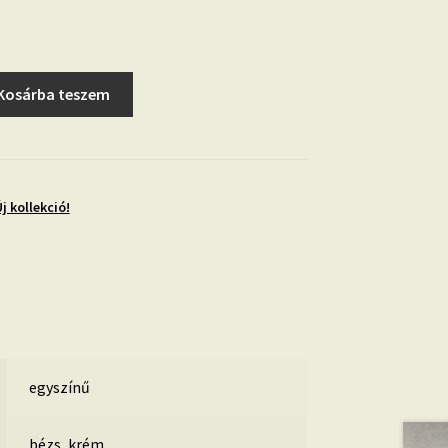
Kosárba teszem
j kollekció!
egyszínű
bézs, krém