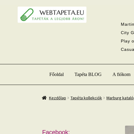
Ugrás
Kilépés
a
a
navigációhoz
tartalomba
Martin
City G
Play o
Casual
Főoldal
Tapéta BLOG
A fiókom
Kezdőlap
Tapéta kollekciók
Marburg katal
Facebook: