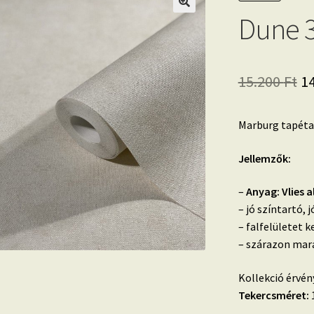
Dune 3
Or
15.200
Ft
1
pr
Marburg tapéta
w
15
Jellemzők:
–
Anyag: Vlies 
– jó színtartó,
– falfelületet k
– szárazon mara
Kollekció érvén
Tekercsméret:
1