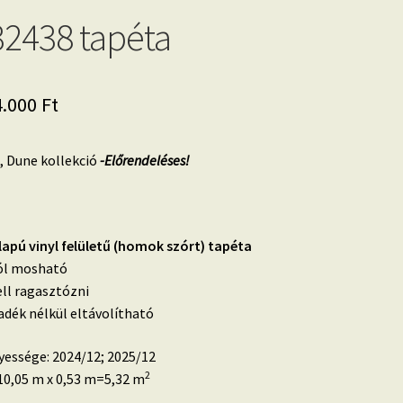
2438 tapéta
iginal
Current
4.000
Ft
ice
price
, Dune kollekció
-Előrendeléses!
as:
is:
.200 Ft.
14.000 Ft.
alapú vinyl felületű (homok szórt) tapéta
 jól mosható
ell ragasztózni
dék nélkül eltávolítható
yessége: 2024/12; 2025/12
2
0,05 m x 0,53 m=5,32 m