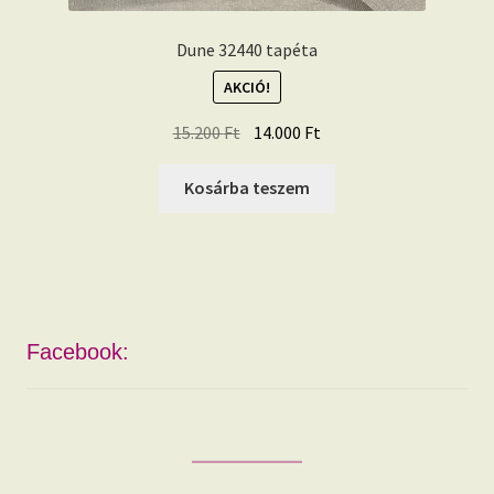
Dune 32440 tapéta
AKCIÓ!
Original
Current
15.200
Ft
14.000
Ft
price
price
was:
is:
Kosárba teszem
15.200 Ft.
14.000 Ft.
Facebook: