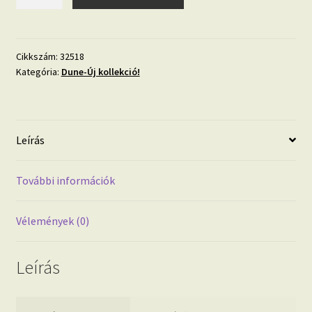
32518
homokszemcsés
tapéta
mennyiség
Cikkszám:
32518
Kategória:
Dune-Új kollekció!
Leírás
További információk
Vélemények (0)
Leírás