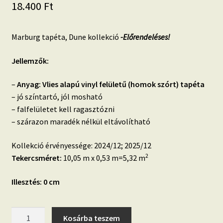
18.400
Ft
Marburg tapéta, Dune kollekció
-Előrendeléses!
Jellemzők:
–
Anyag: Vlies alapú vinyl felületű (homok szórt) tapéta
– jó színtartó, jól mosható
– falfelületet kell ragasztózni
– szárazon maradék nélkül eltávolítható
Kollekció érvényessége: 2024/12; 2025/12
2
Tekercsméret:
10,05 m x 0,53 m=5,32 m
Illesztés: 0 cm
Dune
Kosárba teszem