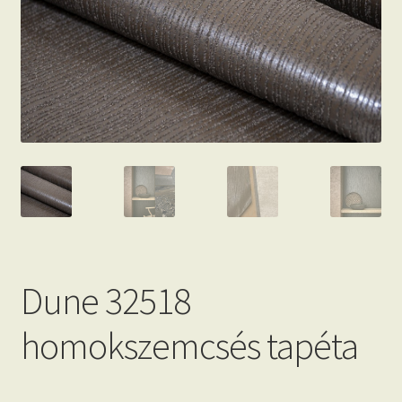
Beton hatású tapéták
Kapcsolat
Dune 32518
homokszemcsés tapéta