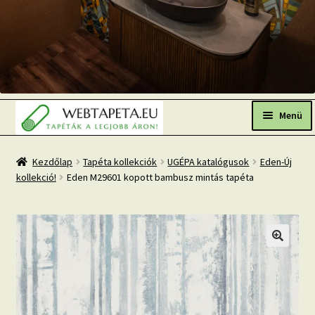
Ugrás
Kilépés
a
a
Menü
navigációhoz
tartalomba
Főoldal
Kezdőlap
Tapéta kollekciók
UGÉPA katalógusok
Eden-Új
kollekció!
Eden M29601 kopott bambusz mintás tapéta
Népszerű tapéták
Fresh Up-2026 TOP TREND
Tapéta BLOG
Mi az a fotótapéta?
Tapétázási tanácsok