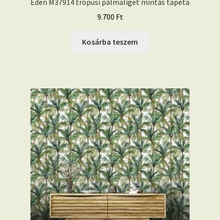
Eden M37914 trópusi pálmaliget mintás tapéta
9.700
Ft
Kosárba teszem