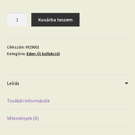
Eden
Kosárba teszem
M29601
kopott
bambusz
mintás
Cikkszám:
M29601
Kategória:
Eden-Új kollekció!
tapéta
mennyiség
Leírás
További információk
Vélemények (0)