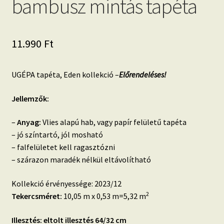
bambusz mintás tapéta
11.990
Ft
UGÉPA tapéta, Eden kollekció –
Előrendeléses!
Jellemzők:
–
Anyag:
Vlies alapú hab, vagy papír felületű tapéta
– jó színtartó, jól mosható
– falfelületet kell ragasztózni
– szárazon maradék nélkül eltávolítható
Kollekció érvényessége: 2023/12
2
Tekercsméret:
10,05 m x 0,53 m=5,32 m
Illesztés: eltolt illesztés 64/32 cm