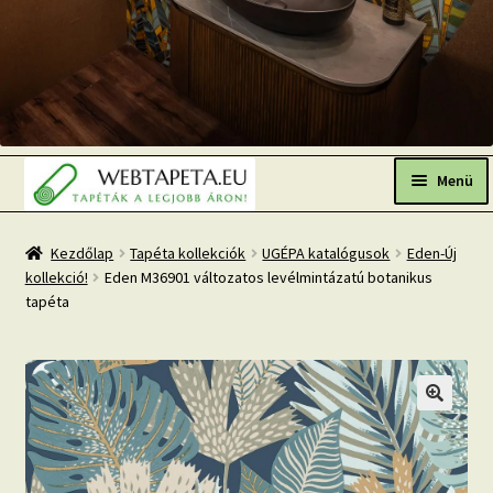
Ugrás
Kilépés
a
a
Menü
navigációhoz
tartalomba
Főoldal
Kezdőlap
Tapéta kollekciók
UGÉPA katalógusok
Eden-Új
kollekció!
Eden M36901 változatos levélmintázatú botanikus
Népszerű tapéták
tapéta
Fresh Up-2026 TOP TREND
Tapéta BLOG
Mi az a fotótapéta?
Tapétázási tanácsok