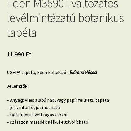
Eden M36901 változatos
levélmintázatú botanikus
tapéta
11.990
Ft
UGÉPA tapéta, Eden kollekció –
Előrendeléses!
Jellemzők:
–
Anyag:
Vlies alapú hab, vagy papír felületű tapéta
– jó színtartó, jól mosható
– falfelületet kell ragasztózni
– szárazon maradék nélkül eltávolítható