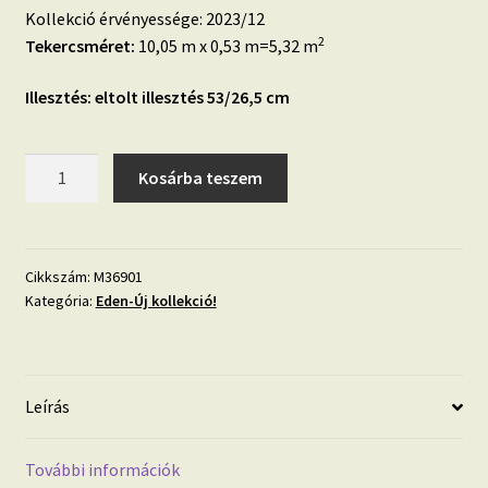
Kollekció érvényessége: 2023/12
2
Tekercsméret:
10,05 m x 0,53 m=5,32 m
Illesztés: eltolt illesztés 53/26,5 cm
Eden
Kosárba teszem
M36901
változatos
levélmintázatú
botanikus
Cikkszám:
M36901
Kategória:
Eden-Új kollekció!
tapéta
mennyiség
Leírás
További információk