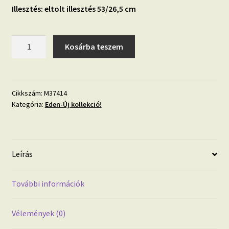
Illesztés: eltolt illesztés 53/26,5 cm
Eden
Kosárba teszem
M37414
madár
mintás
tapéta
Cikkszám:
M37414
Kategória:
Eden-Új kollekció!
mennyiség
Leírás
További információk
Vélemények (0)