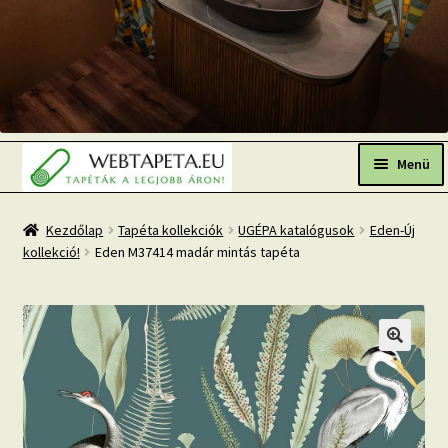
Ugrás
Kilépés
a
a
Menü
navigációhoz
tartalomba
Főoldal
Kezdőlap
Tapéta kollekciók
UGÉPA katalógusok
Eden-Új
kollekció!
Eden M37414 madár mintás tapéta
Népszerű tapéták
Fresh Up-2026 TOP TREND
Tapéta BLOG
Mi az a fotótapéta?
Tapétázási tanácsok