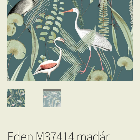
Beton hatású tapéták
Kapcsolat
Eden M37414 madár