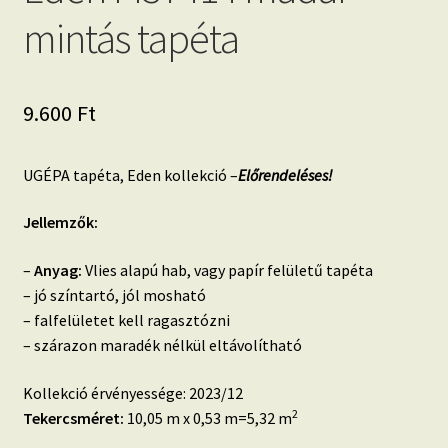
mintás tapéta
9.600
Ft
UGÉPA tapéta, Eden kollekció –
Előrendeléses!
Jellemzők:
–
Anyag:
Vlies alapú hab, vagy papír felületű tapéta
– jó színtartó, jól mosható
– falfelületet kell ragasztózni
– szárazon maradék nélkül eltávolítható
Kollekció érvényessége: 2023/12
2
Tekercsméret:
10,05 m x 0,53 m=5,32 m