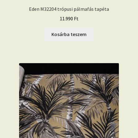
Eden M32204 trópusi pálmafás tapéta
11.990
Ft
Kosárba teszem