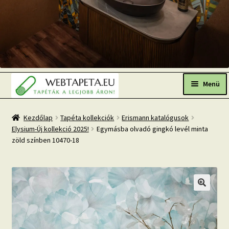
Ugrás
Kilépés
a
a
Menü
navigációhoz
tartalomba
Főoldal
Kezdőlap
Tapéta kollekciók
Erismann katalógusok
Elysium-Új kollekció 2025!
Egymásba olvadó gingkó levél minta
Népszerű tapéták
zöld színben 10470-18
Fresh Up-2026 TOP TREND
Tapéta BLOG
Mi az a fotótapéta?
Tapétázási tanácsok