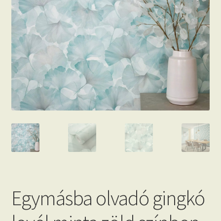
Beton hatású tapéták
Kapcsolat
Egymásba olvadó gingkó