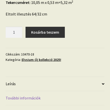
2
Tekercsméret:
10,05 m x 0,53 m=5,32 m
Eltolt illesztés 64/32 cm
Egymásba
Kosárba teszem
olvadó
gingkó
levél
minta
Cikkszám:
10470-18
Kategória:
Elysium-Új kollekció 2025!
zöld
színben
10470-
18
Leírás
mennyiség
További információk