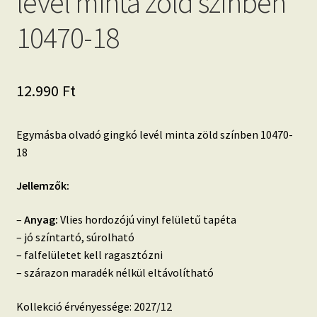
levél minta zöld színben
10470-18
12.990
Ft
Egymásba olvadó gingkó levél minta zöld színben 10470-
18
Jellemzők:
–
Anyag:
Vlies hordozójú vinyl felületű tapéta
– jó színtartó, súrolható
– falfelületet kell ragasztózni
– szárazon maradék nélkül eltávolítható
Kollekció érvényessége: 2027/12