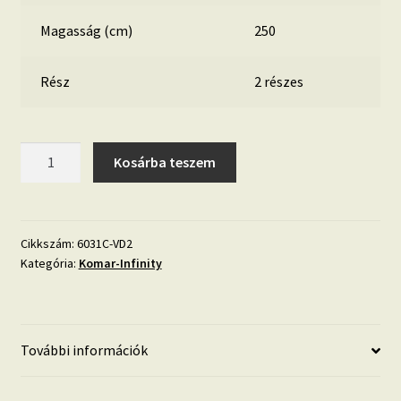
Magasság (cm)
250
Rész
2 részes
Fantasia
Kosárba teszem
Dark
6031C-
VD2
mennyiség
Cikkszám:
6031C-VD2
Kategória:
Komar-Infinity
További információk