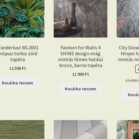
anderlust WL2001
Fashion for Walls 4
City Glow
rópusi türkiz zöld
SHINE design virág
fényes 
tapéta
mintás fémes hatású
mintás m
bronz, barna tapéta
12.590
Ft
11.990
Ft
15.600
Kosárba teszem
Kosárba teszem
Kosá