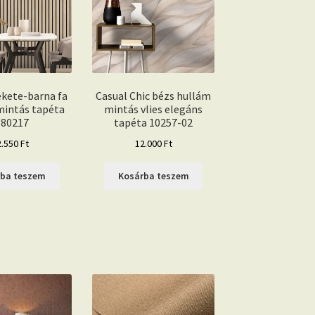
fekete-barna fa
Casual Chic bézs hullám
mintás tapéta
mintás vlies elegáns
80217
tapéta 10257-02
2.550
Ft
12.000
Ft
rba teszem
Kosárba teszem