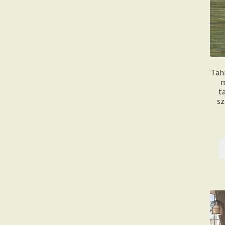
Tah
m
t
sz