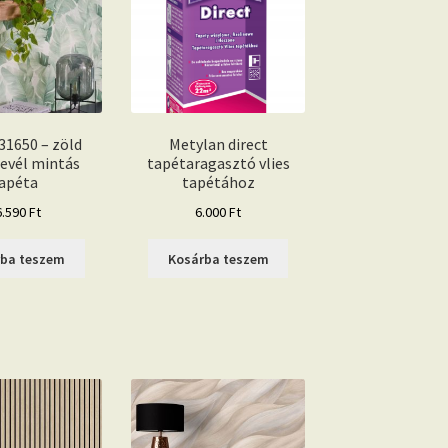
31650 – zöld
Metylan direct
levél mintás
tapétaragasztó vlies
apéta
tapétához
6.590
Ft
6.000
Ft
rba teszem
Kosárba teszem