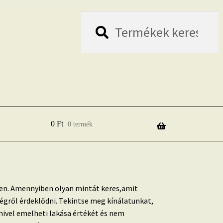
Keresés
Keresés
a
következőre:
0
Ft
0 termék
en. Amennyiben olyan mintát keres,amit
égről érdeklődni. Tekintse meg kínálatunkat,
ivel emelheti lakása értékét és nem