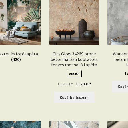
szter és fotótapéta
City Glow 34269 bronz
Wander
(420)
beton hatású koptatott
beton 
fényes mosható tapéta
t
1
AKCIÓ!
Original
Current
15.590
Ft
13.790
Ft
Kosá
price
price
was:
is:
Kosárba teszem
15.590 Ft.
13.790 Ft.