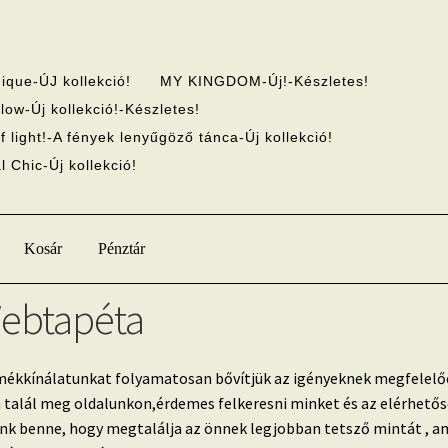
ique-ÚJ kollekció!
MY KINGDOM-Új!-Készletes!
low-Új kollekció!-Készletes!
f light!-A fények lenyűgöző tánca-Új kollekció!
 Chic-Új kollekció!
Kosár
Pénztár
ebtapéta
ékkínálatunkat folyamatosan bővítjük az igényeknek megfelelő
talál meg oldalunkon,érdemes felkeresni minket és az elérhetős
nk benne, hogy megtalálja az önnek legjobban tetsző mintát , am