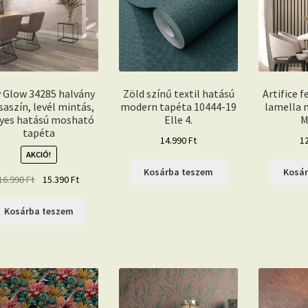
y Glow 34285 halvány
Zöld színű textil hatású
Artifice 
saszín, levél mintás,
modern tapéta 10444-19
lamella 
yes hatású mosható
Elle 4.
M
tapéta
14.990
Ft
1
AKCIÓ!
Kosárba teszem
Kosá
Original
Current
16.990
Ft
15.390
Ft
price
price
was:
is:
Kosárba teszem
16.990 Ft.
15.390 Ft.