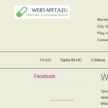
Ugrás
Kilépés
a
a
navigációhoz
tartalomba
Martin
City G
Play o
Casual
Főoldal
Tapéta BLOG
A fiókom
W
Facebook:
Term
nem 
bízu