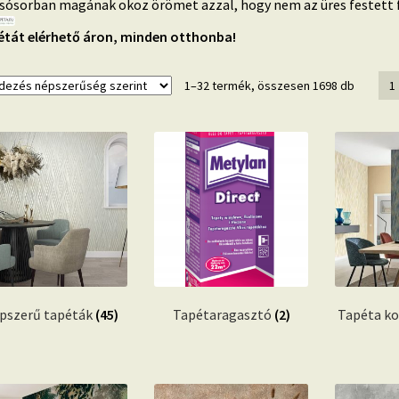
sósorban magának okoz örömet azzal, hogy nem az üres festett fa
tát elérhető áron, minden otthonba!
Sorted
1–32 termék, összesen 1698 db
1
by
populari
pszerű tapéták
(45)
Tapétaragasztó
(2)
Tapéta ko