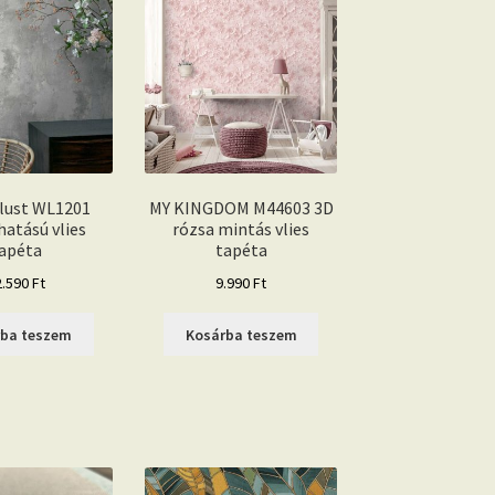
lust WL1201
MY KINGDOM M44603 3D
hatású vlies
rózsa mintás vlies
apéta
tapéta
2.590
Ft
9.990
Ft
rba teszem
Kosárba teszem