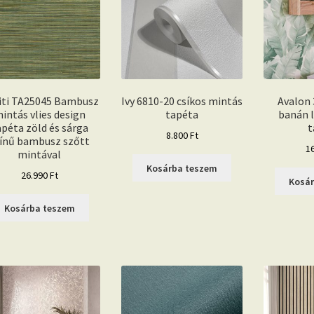
iti TA25045 Bambusz
Ivy 6810-20 csíkos mintás
Avalon 
intás vlies design
tapéta
banán 
apéta zöld és sárga
t
8.800
Ft
ínű bambusz szőtt
1
mintával
Kosárba teszem
26.990
Ft
Kosá
Kosárba teszem