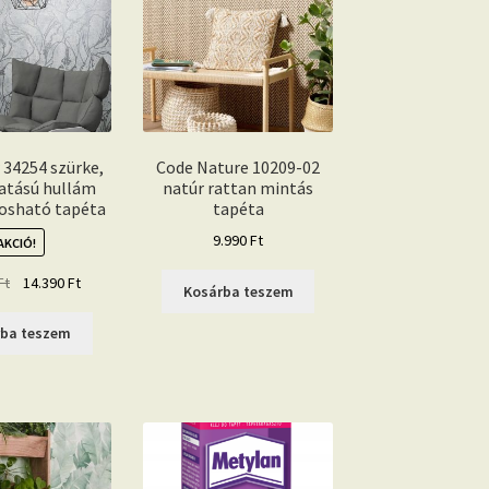
 34254 szürke,
Code Nature 10209-02
hatású hullám
natúr rattan mintás
osható tapéta
tapéta
9.990
Ft
AKCIÓ!
Original
Current
Ft
14.390
Ft
Kosárba teszem
price
price
was:
is:
rba teszem
15.600 Ft.
14.390 Ft.