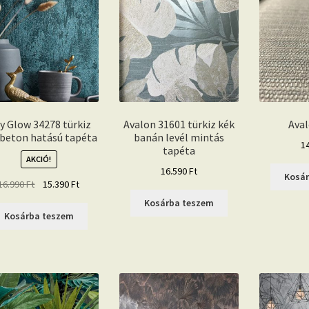
ty Glow 34278 türkiz
Avalon 31601 türkiz kék
Aval
 beton hatású tapéta
banán levél mintás
1
tapéta
AKCIÓ!
16.590
Ft
Kosá
Original
Current
16.990
Ft
15.390
Ft
price
price
Kosárba teszem
was:
is:
Kosárba teszem
16.990 Ft.
15.390 Ft.