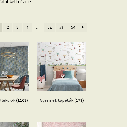
lat kell néznie.
2
3
4
…
52
53
54
ty
llekciók
(1103)
Gyermek tapéták
(173)