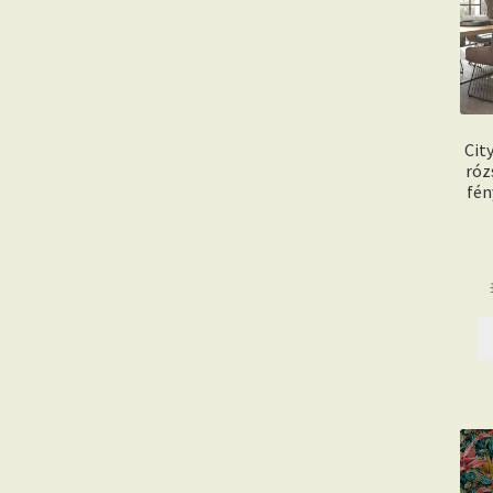
Cit
róz
fén