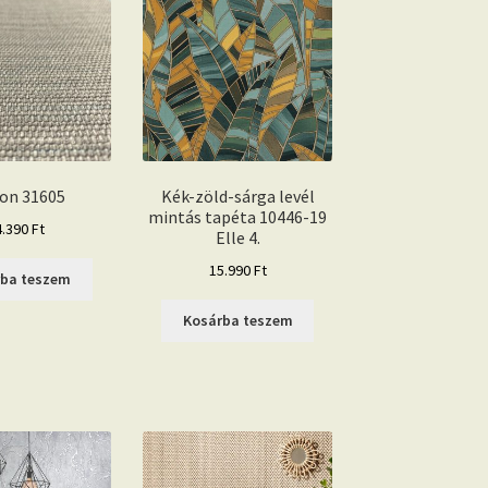
on 31605
Kék-zöld-sárga levél
mintás tapéta 10446-19
4.390
Ft
Elle 4.
15.990
Ft
rba teszem
Kosárba teszem