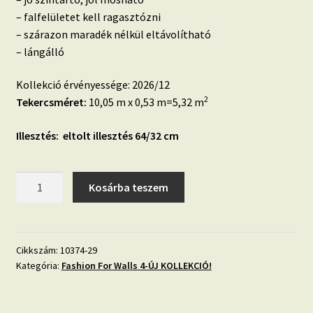
– falfelületet kell ragasztózni
– szárazon maradék nélkül eltávolítható
– lángálló
Kollekció érvényessége: 2026/12
2
Tekercsméret:
10,05 m x 0,53 m=5,32 m
Illesztés: eltolt illesztés 64/32 cm
Fashion
Kosárba teszem
for
Walls
4
lumina
Cikkszám:
10374-29
Kategória:
Fashion For Walls 4-ÚJ KOLLEKCIÓ!
design
geometriai
mintás