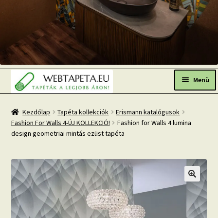
Ugrás
Kilépés
a
a
Menü
navigációhoz
tartalomba
Főoldal
Kezdőlap
Tapéta kollekciók
Erismann katalógusok
Fashion For Walls 4-ÚJ KOLLEKCIÓ!
Fashion for Walls 4 lumina
Népszerű tapéták
design geometriai mintás ezüst tapéta
Fresh Up-2026 TOP TREND
Tapéta BLOG
Mi az a fotótapéta?
Tapétázási tanácsok