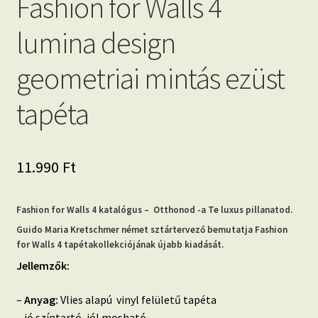
Fashion for Walls 4
lumina design
geometriai mintás ezüst
tapéta
11.990
Ft
Fashion for Walls 4 katalógus – Otthonod -a Te luxus pillanatod.
Guido Maria Kretschmer német sztártervező bemutatja Fashion
for Walls 4 tapétakollekciójának újabb kiadását.
Jellemzők:
–
Anyag:
Vlies alapú vinyl felületű tapéta
– jó színtartó, jól mosható