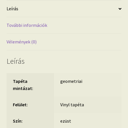
ezüst
Leírás
tapéta
mennyiség
További információk
Vélemények (0)
Leírás
Tapéta
geometriai
mintázat:
Felület:
Vinyl tapéta
Szín:
ezüst