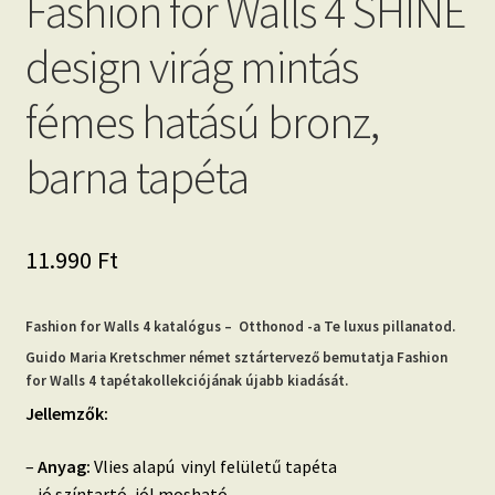
Fashion for Walls 4 SHINE
design virág mintás
fémes hatású bronz,
barna tapéta
11.990
Ft
Fashion for Walls 4 katalógus – Otthonod -a Te luxus pillanatod.
Guido Maria Kretschmer német sztártervező bemutatja Fashion
for Walls 4 tapétakollekciójának újabb kiadását.
Jellemzők:
–
Anyag:
Vlies alapú vinyl felületű tapéta
– jó színtartó, jól mosható