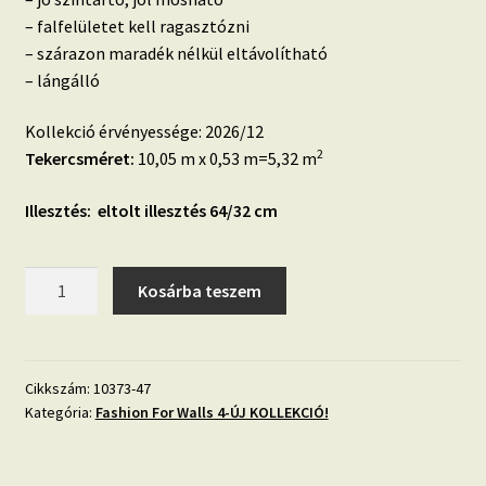
– falfelületet kell ragasztózni
– szárazon maradék nélkül eltávolítható
– lángálló
Kollekció érvényessége: 2026/12
2
Tekercsméret:
10,05 m x 0,53 m=5,32 m
Illesztés: eltolt illesztés 64/32 cm
Fashion
Kosárba teszem
for
Walls
4
SHINE
Cikkszám:
10373-47
Kategória:
Fashion For Walls 4-ÚJ KOLLEKCIÓ!
design
virág
mintás