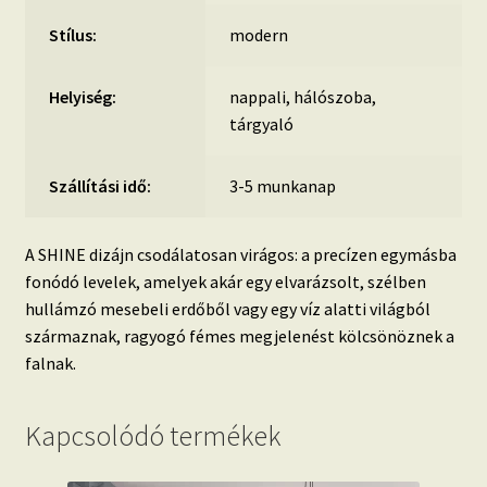
Stílus:
modern
Helyiség:
nappali, hálószoba,
tárgyaló
Szállítási idő:
3-5 munkanap
A SHINE dizájn csodálatosan virágos: a precízen egymásba
fonódó levelek, amelyek akár egy elvarázsolt, szélben
hullámzó mesebeli erdőből vagy egy víz alatti világból
származnak, ragyogó fémes megjelenést kölcsönöznek a
falnak.
Kapcsolódó termékek