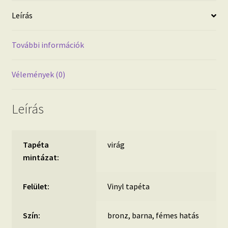
fémes
Leírás
hatású
bronz,
barna
További információk
tapéta
mennyiség
Vélemények (0)
Leírás
Tapéta
virág
mintázat:
Felület:
Vinyl tapéta
Szín:
bronz, barna, fémes hatás