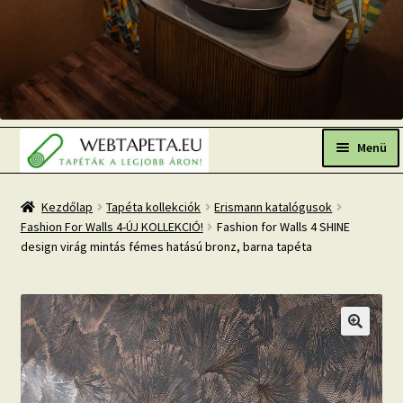
Ugrás
Kilépés
a
a
Menü
navigációhoz
tartalomba
Főoldal
Kezdőlap
Tapéta kollekciók
Erismann katalógusok
Fashion For Walls 4-ÚJ KOLLEKCIÓ!
Fashion for Walls 4 SHINE
Népszerű tapéták
design virág mintás fémes hatású bronz, barna tapéta
Fresh Up-2026 TOP TREND
Tapéta BLOG
Mi az a fotótapéta?
Tapétázási tanácsok