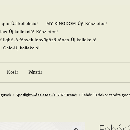
ique-ÚJ kollekció!
MY KINGDOM-Új!-Készletes!
low-Új kollekció!-Készletes!
f light!-A fények lenyűgöző tánca-Új kollekció!
 Chic-Új kollekció!
Kosár
Pénztár
ógusok
Spotlight-Készletes!-ÚJ 2025 Trend!
Fehér 3D dekor tapéta geom
Fehér 