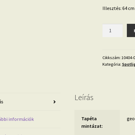
Illesztés: 64 cm
Fehér
3D
dekor
tapéta
geometrikus
Cikkszám:
10404-
Kategória:
Spotli
mintával
mennyiség
Leírás
ás
Tapéta
geo
bbi információk
mintázat: