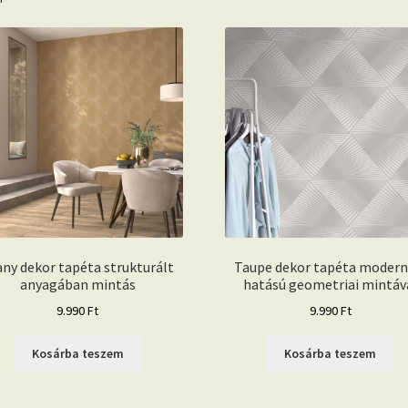
any dekor tapéta strukturált
Taupe dekor tapéta modern
anyagában mintás
hatású geometriai mintáv
9.990
Ft
9.990
Ft
Kosárba teszem
Kosárba teszem