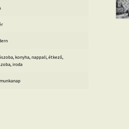
s
ér
ern
ószoba, konyha, nappali, étkező,
szoba, iroda
 munkanap