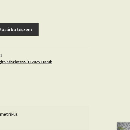
Kosárba teszem
01
ght-Készletes!-ÚJ 2025 Trend!
metrikus