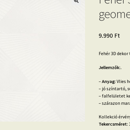
geomet
9.990
Ft
Fehér 3D dekor
Jellemzők:.
–
Anyag:
Vlies h
– jó színtartó, 
– falfelületet k
– szárazon mara
Kollekció érvén
Tekercsméret:
1