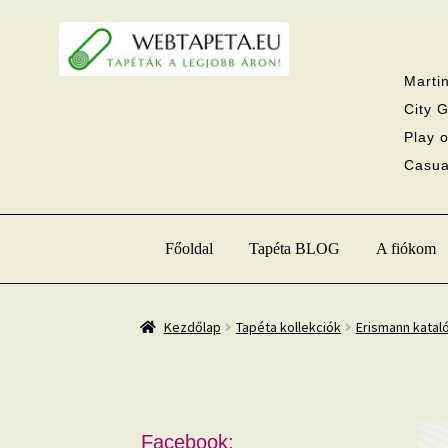
Ugrás
Kilépés
a
a
navigációhoz
tartalomba
Martin
City G
Play o
Casual
Főoldal
Tapéta BLOG
A fiókom
Kezdőlap
Tapéta kollekciók
Erismann katal
Facebook: