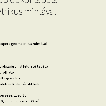
rikus mintával
 tapéta geometrikus mintával
ordozójú vinyl felületű tapéta
súrolható
ell ragasztózni
dék nélkül eltávolítható
yessége: 2026/12
2
0,05 m x 0,53 m=5,32 m