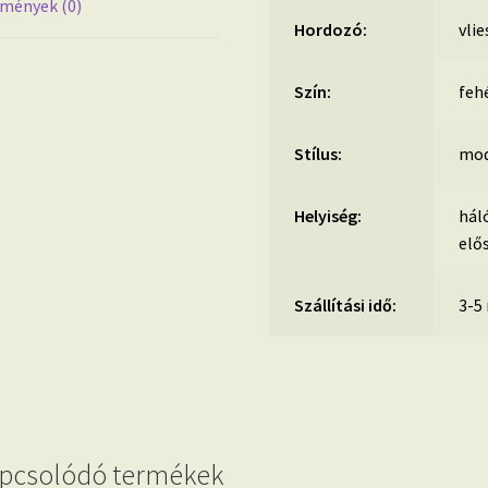
mények (0)
Hordozó:
vlie
Szín:
feh
Stílus:
mod
Helyiség:
hál
elő
Szállítási idő:
3-5
pcsolódó termékek