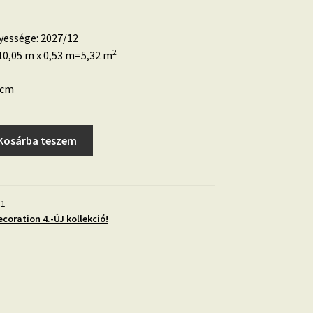
yessége: 2027/12
2
0,05 m x 0,53 m=5,32 m
 cm
Kosárba teszem
31
coration 4.-ÚJ kollekció!