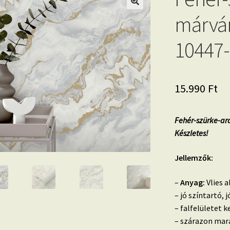
márván
10447-3
15.990
Ft
Fehér-szürke-ar
Készletes!
Jellemzők:
–
Anyag:
Vlies a
– jó színtartó,
– falfelületet k
– szárazon mara