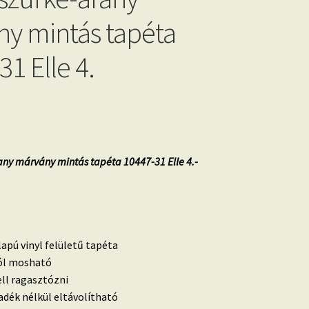
y mintás tapéta
1 Elle 4.
any márvány mintás tapéta 10447-31 Elle 4.-
lapú vinyl felületű tapéta
 jól mosható
ell ragasztózni
dék nélkül eltávolítható