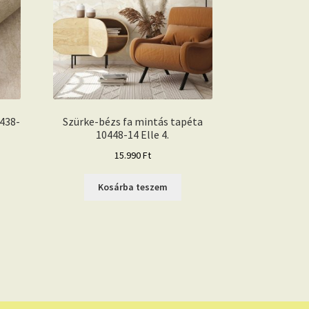
438-
Szürke-bézs fa mintás tapéta
10448-14 Elle 4.
15.990
Ft
Kosárba teszem