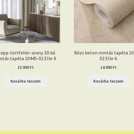
rapp-törtfehér-arany 3D kő
Bézs beton mintás tapéta 10
ntás tapéta 10445-02 Elle 4.
02 Elle 4.
15.990
Ft
14.990
Ft
Kosárba teszem
Kosárba teszem