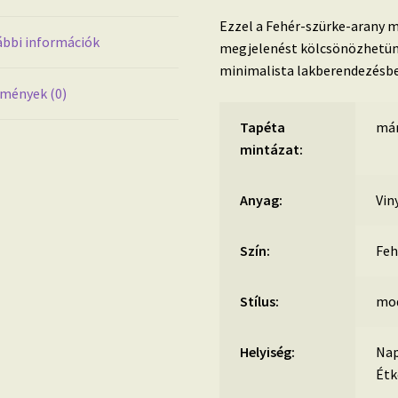
Ezzel a Fehér-szürke-arany m
bbi információk
megjelenést kölcsönözhetün
minimalista lakberendezésb
mények (0)
Tapéta
má
mintázat:
Anyag:
Vin
Szín:
Feh
Stílus:
mod
Helyiség:
Nap
Étk