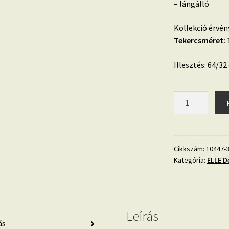
– lángálló
Kollekció érvén
Tekercsméret:
1
Illesztés: 64/32
Fehér-
szürke-
arany
márvány
mintás
Cikkszám:
10447-
Kategória:
ELLE De
tapéta
10447-
31
Elle
4.
Leírás
ás
mennyiség