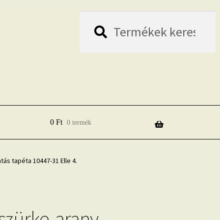
Keresés
Keresés
a
következőre:
0
Ft
0 termék
ás tapéta 10447-31 Elle 4.
szürke-arany