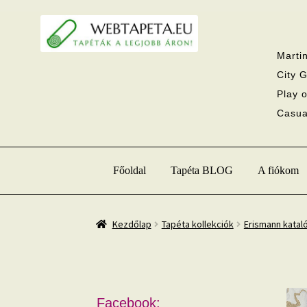
Ugrás
Kilépés
a
a
navigációhoz
tartalomba
Martin
City G
Play o
Casual
Főoldal
Tapéta BLOG
A fiókom
Kezdőlap
Tapéta kollekciók
Erismann katal
Facebook: