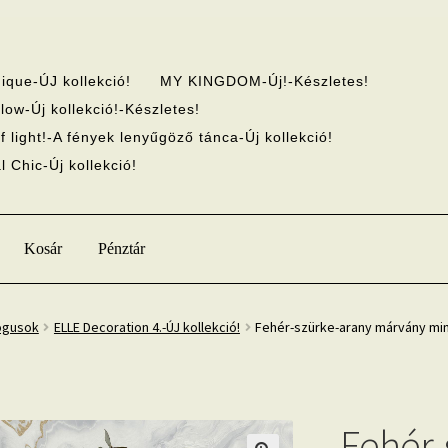
ique-ÚJ kollekció!
MY KINGDOM-Új!-Készletes!
low-Új kollekció!-Készletes!
f light!-A fények lenyűgöző tánca-Új kollekció!
 Chic-Új kollekció!
Kosár
Pénztár
ógusok
ELLE Decoration 4.-ÚJ kollekció!
Fehér-szürke-arany márvány mint
Fehér-