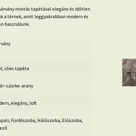
árvány mintás tapétával elegáns és időtlen
k a térnek, amit leggyakrabban modern és
en használunk.
rvány
yl, vlies tapéta
ér-szürke-arany
ern, elegáns, loft
pali, Fürdőszoba, Hálószoba, Előszoba,
ező