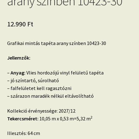
arany színben 10423-30
12.990
Ft
Grafikai mintás tapéta arany színben 10423-30
Jellemzők:
–
Anyag:
Vlies hordozójú vinyl felületű tapéta
– jó színtartó, súrolható
– falfelületet kell ragasztózni
– szárazon maradék nélkül eltávolítható
Kollekció érvényessége: 2027/12
2
Tekercsméret:
10,05 m x 0,53 m=5,32 m
Illesztés: 64 cm