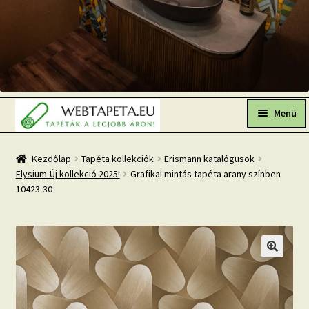
Ugrás
Kilépés
a
a
Menü
navigációhoz
tartalomba
Főoldal
Kezdőlap
Tapéta kollekciók
Erismann katalógusok
Elysium-Új kollekció 2025!
Grafikai mintás tapéta arany színben
Népszerű tapéták
10423-30
Fresh Up-2026 TOP TREND
Tapéta BLOG
Mi az a fotótapéta?
Tapétázási tanácsok