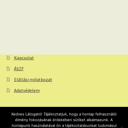
Kapcsolat
ÁSZF
Elállási nyilatkozat
Adatvédelem
Kedves Látogató! Tájékoztatjuk, hogy a honlap felhasználói
élmény fokozásának érdekében sütiket alkalmazunk. A
© Webtapeta.eu Tapéta webáruház 2026
honlapunk használatával ön a tájékoztatásunkat tudomásul