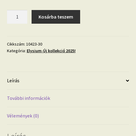
Grafikai
Kosárba teszem
mintás
tapéta
arany
színben
Cikkszám:
10423-30
Kategória:
Elysium-Új kollekció 2025!
10423-
30
mennyiség
Leírás
További információk
Vélemények (0)