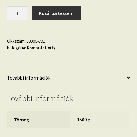
Herringbone
Kosárba teszem
Yellow
Panel
6000C-
VD1
Cikkszám:
6000C-VD1
Kategória:
Komar-Infinity
mennyiség
További információk
További információk
Tömeg
1500 g