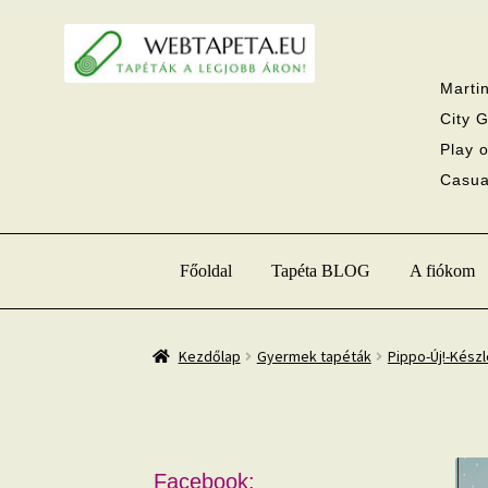
Ugrás
Kilépés
a
a
navigációhoz
tartalomba
Martin
City G
Play o
Casual
Főoldal
Tapéta BLOG
A fiókom
Kezdőlap
Gyermek tapéták
Pippo-Új!-Készl
Facebook: