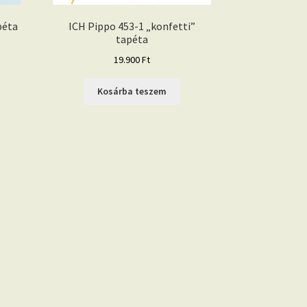
péta
ICH Pippo 453-1 „konfetti”
tapéta
19.900
Ft
Kosárba teszem