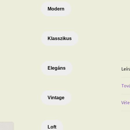
Modern
Klasszikus
Elegáns
Leír
Tová
Vintage
Véle
Loft