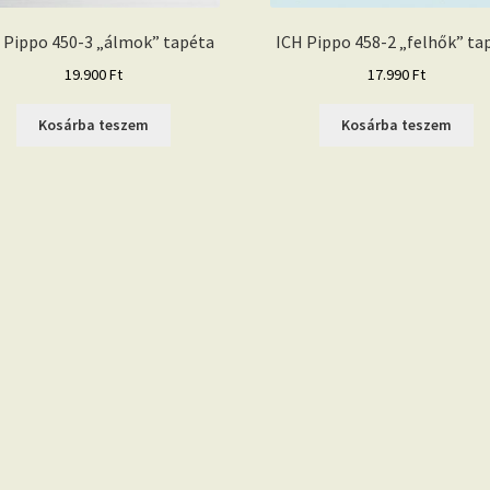
 Pippo 450-3 „álmok” tapéta
ICH Pippo 458-2 „felhők” ta
19.900
Ft
17.990
Ft
Kosárba teszem
Kosárba teszem