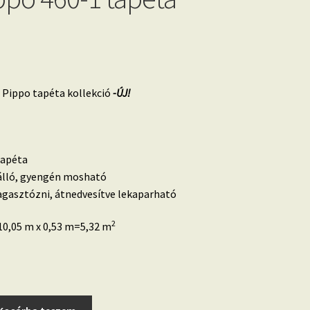
 Pippo tapéta kollekció
-ÚJ!
tapéta
álló, gyengén mosható
ragasztózni, átnedvesítve lekaparható
2
0,05 m x 0,53 m=5,32 m