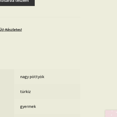
Kosárba teszem
Új!-Készletes!
nagy pöttyök
türkiz
gyermek