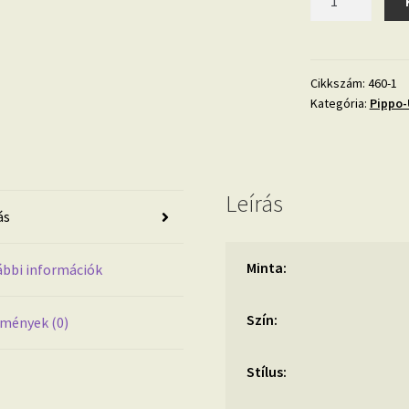
Pippo
460-
1
tapéta
Cikkszám:
460-1
Kategória:
Pippo-
mennyiség
Leírás
ás
Minta:
bbi információk
Szín:
mények (0)
Stílus: