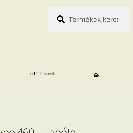
Keresés
Keresés
a
következőre:
0
Ft
0 termék
ppo 460-1 tapéta