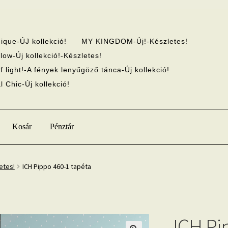
ique-ÚJ kollekció!
MY KINGDOM-Új!-Készletes!
low-Új kollekció!-Készletes!
f light!-A fények lenyűgöző tánca-Új kollekció!
 Chic-Új kollekció!
Kosár
Pénztár
etes!
ICH Pippo 460-1 tapéta
ICH Pi