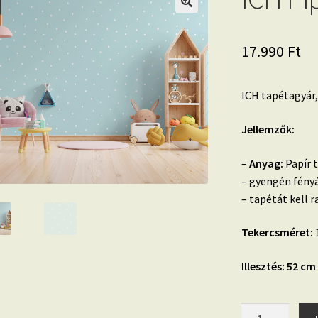
17.990
Ft
ICH tapétagyár,
Jellemzők:
–
Anyag:
Papír 
– gyengén fény
– tapétát kell 
Tekercsméret:
1
Illesztés: 52 cm
ICH