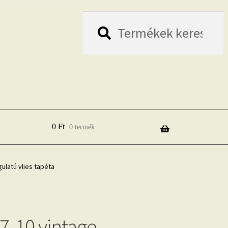
Keresés
Keresés
a
következőre:
0
Ft
0 termék
ulatú vlies tapéta
07-10 vintage