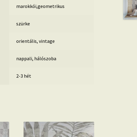
marokkói,geometrikus
szürke
orientális, vintage
nappali, hálószoba
2-3 hét