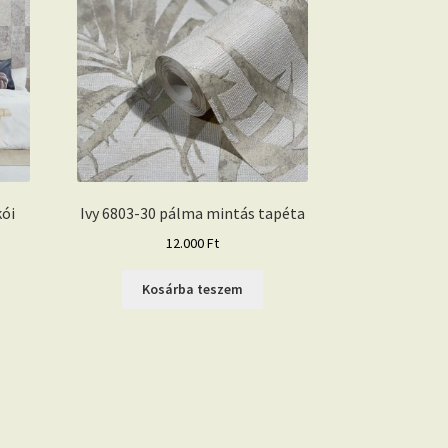
kói
Ivy 6803-30 pálma mintás tapéta
12.000
Ft
Kosárba teszem