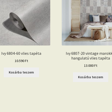
Ivy 6804-60 vlies tapéta
Ivy 6807-20 vintage marok
hangulatú vlies tapéta
10.590
Ft
13.000
Ft
Kosárba teszem
Kosárba teszem