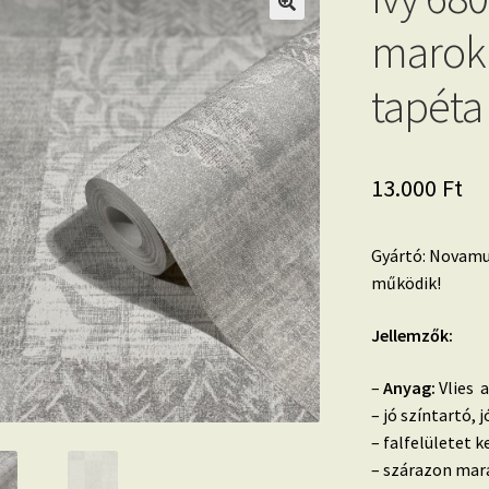
marokk
tapéta
13.000
Ft
Gyártó: Novamur
működik!
Jellemzők:
–
Anyag:
Vlies a
– jó színtartó,
– falfelületet k
– szárazon mara