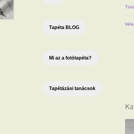
Tová
Véle
Tapéta BLOG
Mi az a fotótapéta?
Tapétázási tanácsok
Ka