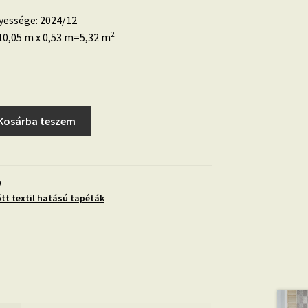
yessége: 2024/12
2
0,05 m x 0,53 m=5,32 m
Kosárba teszem
0
őtt textil hatású tapéták