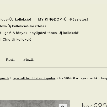
ique-ÚJ kollekció!
MY KINGDOM-Új!-Készletes!
low-Új kollekció!-Készletes!
f light!-A fények lenyűgöző tánca-Új kollekció!
 Chic-Új kollekció!
Kosár
Pénztár
ógusok
Ivy-szőtt textil hatású tapéták
Ivy 6807-10 vintage marokkói hang
Ivy 68