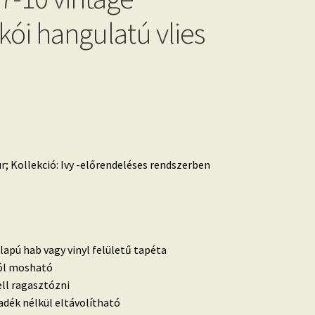
ói hangulatú vlies
; Kollekció: Ivy -előrendeléses rendszerben
lapú hab vagy vinyl felületű tapéta
 jól mosható
ell ragasztózni
dék nélkül eltávolítható