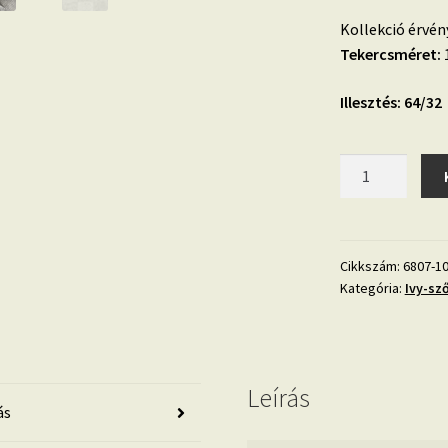
Kollekció érvén
Tekercsméret:
1
Illesztés: 64/32
Ivy
6807-
10
vintage
marokkói
Cikkszám:
6807-1
Kategória:
Ivy-sz
hangulatú
vlies
tapéta
mennyiség
Leírás
ás