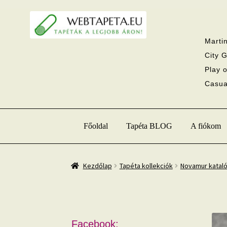
Ugrás
Kilépés
a
a
navigációhoz
tartalomba
Martin
City G
Play o
Casual
Főoldal
Tapéta BLOG
A fiókom
Kezdőlap
Tapéta kollekciók
Novamur katal
Facebook: