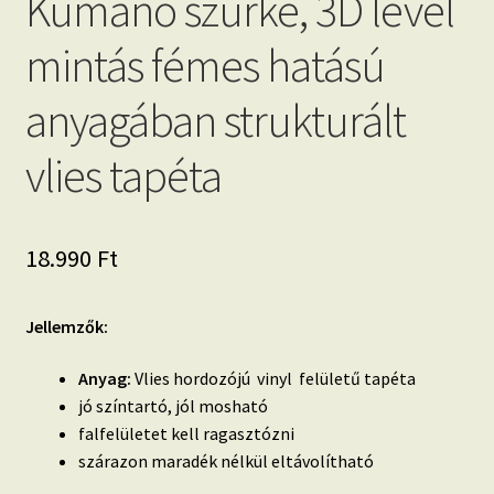
Kumano szürke, 3D levél
mintás fémes hatású
anyagában strukturált
vlies tapéta
18.990
Ft
Jellemzők:
Anyag:
Vlies hordozójú vinyl felületű tapéta
jó színtartó, jól mosható
falfelületet kell ragasztózni
szárazon maradék nélkül eltávolítható