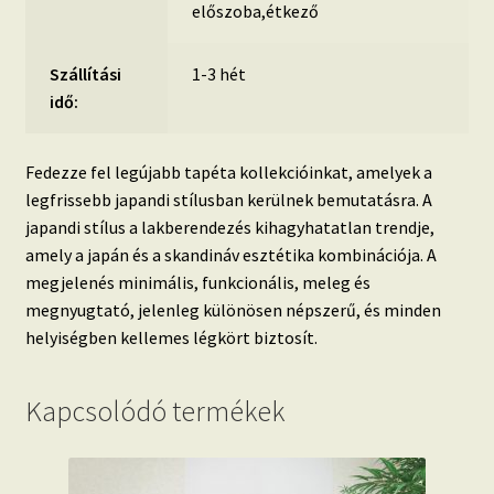
előszoba,étkező
Szállítási
1-3 hét
idő:
Fedezze fel legújabb tapéta kollekcióinkat, amelyek a
legfrissebb japandi stílusban kerülnek bemutatásra. A
japandi stílus a lakberendezés kihagyhatatlan trendje,
amely a japán és a skandináv esztétika kombinációja. A
megjelenés minimális, funkcionális, meleg és
megnyugtató, jelenleg különösen népszerű, és minden
helyiségben kellemes légkört biztosít.
Kapcsolódó termékek