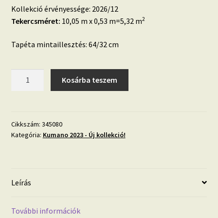
Kollekció érvényessége: 2026/12
2
Tekercsméret:
10,05 m x 0,53 m=5,32 m
Tapéta mintaillesztés: 64/32 cm
Kumano
Kosárba teszem
szürke,
3D
levél
mintás
Cikkszám:
345080
Kategória:
Kumano 2023 - Új kollekció!
fémes
hatású
anyagában
strukturált
Leírás
vlies
tapéta
mennyiség
További információk