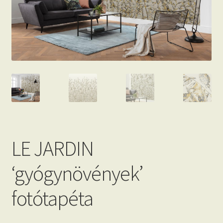
Beton hatású tapéták
Kapcsolat
LE JARDIN
‘gyógynövények’
fotótapéta