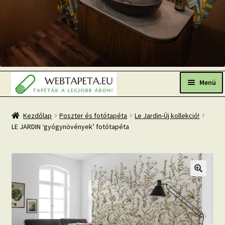
Ugrás
Kilépés
a
a
Menü
navigációhoz
tartalomba
Főoldal
Kezdőlap
Poszter és fotótapéta
Le Jardin-Új kollekció!
LE JARDIN ‘gyógynövények’ fotótapéta
Népszerű tapéták
Fresh Up-2026 TOP TREND
Tapéta BLOG
Mi az a fotótapéta?
Tapétázási tanácsok