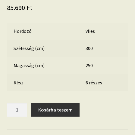
85.690
Ft
Hordozó
vlies
Szélesség (cm)
300
Magasság (cm)
250
Rész
6 részes
LE
Kosárba teszem
JARDIN
'gyógynövények'
fotótapéta