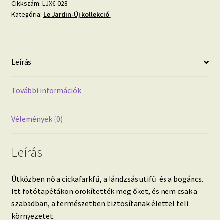
mennyiség
Cikkszám:
LJX6-028
Kategória:
Le Jardin-Új kollekció!
Leírás
További információk
Vélemények (0)
Leírás
Útközben nő a cickafarkfű, a lándzsás utifű és a bogáncs.
Itt fotótapétákon örökítették meg őket, és nem csak a
szabadban, a természetben biztosítanak élettel teli
környezetet.