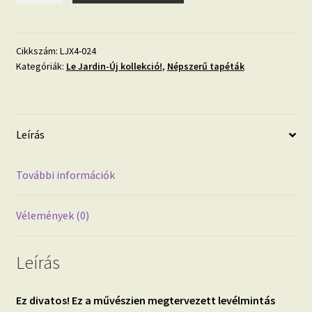
'herbárium'
fotótapéta
mennyiség
Cikkszám:
LJX4-024
Kategóriák:
Le Jardin-Új kollekció!
,
Népszerű tapéták
Leírás
További információk
Vélemények (0)
Leírás
Ez divatos! Ez a művészien megtervezett levélmintás