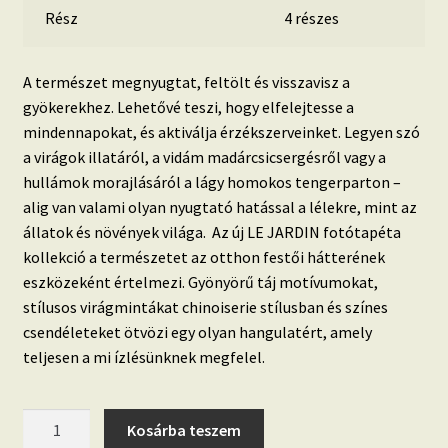
Rész
4 részes
A természet megnyugtat, feltölt és visszavisz a
gyökerekhez. Lehetővé teszi, hogy elfelejtesse a
mindennapokat, és aktiválja érzékszerveinket. Legyen szó
a virágok illatáról, a vidám madárcsicsergésről vagy a
hullámok morajlásáról a lágy homokos tengerparton –
alig van valami olyan nyugtató hatással a lélekre, mint az
állatok és növények világa. Az új LE JARDIN fotótapéta
kollekció a természetet az otthon festői hátterének
eszközeként értelmezi. Gyönyörű táj motívumokat,
stílusos virágmintákat chinoiserie stílusban és színes
csendéleteket ötvözi egy olyan hangulatért, amely
teljesen a mi ízlésünknek megfelel.
LE
Kosárba teszem
JARDIN