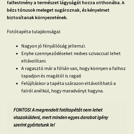
falfestmény a természet lágyságát hozza otthonába. A
bézs tónusok meleget sugároznak, és kényelmet
biztosítanak környezetének.
Fotótapéta tulajdonságai:
Nagyon jó fényállóság jellemzi.
Enyhe szennyeződéseket nedves szivaccsal lehet
eltávolítani.
A ragasztó már a fólián van, hogy könnyen a falhoz
tapadjon és magától is ragad.
Felújításkor a tapéta szárazon eltávolítható a
falról anélkül, hogy maradványt hagyna.
FONTOS! A megrendelt fotótapétát nem lehet
visszaküldeni, mert minden egyes darabot igény
szerint gyártatunk le!