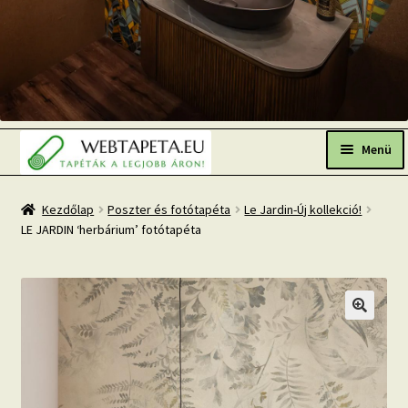
Ugrás
Kilépés
a
a
Menü
navigációhoz
tartalomba
Főoldal
Kezdőlap
Poszter és fotótapéta
Le Jardin-Új kollekció!
LE JARDIN ‘herbárium’ fotótapéta
Népszerű tapéták
Fresh Up-2026 TOP TREND
Tapéta BLOG
Mi az a fotótapéta?
Tapétázási tanácsok