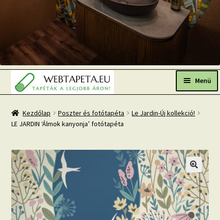
Ugrás
Kilépés
a
a
Menü
navigációhoz
tartalomba
Főoldal
Kezdőlap
Poszter és fotótapéta
Le Jardin-Új kollekció!
LE JARDIN ‘Álmok kanyonja’ fotótapéta
Népszerű tapéták
Fresh Up-2026 TOP TREND
Tapéta BLOG
Mi az a fotótapéta?
Tapétázási tanácsok