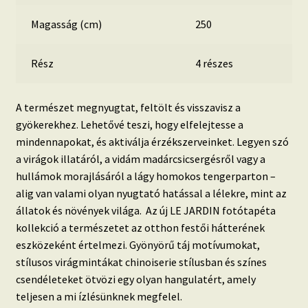
Magasság (cm)
250
Rész
4 részes
A természet megnyugtat, feltölt és visszavisz a
gyökerekhez. Lehetővé teszi, hogy elfelejtesse a
mindennapokat, és aktiválja érzékszerveinket. Legyen szó
a virágok illatáról, a vidám madárcsicsergésről vagy a
hullámok morajlásáról a lágy homokos tengerparton –
alig van valami olyan nyugtató hatással a lélekre, mint az
állatok és növények világa. Az új LE JARDIN fotótapéta
kollekció a természetet az otthon festői hátterének
eszközeként értelmezi. Gyönyörű táj motívumokat,
stílusos virágmintákat chinoiserie stílusban és színes
csendéleteket ötvözi egy olyan hangulatért, amely
teljesen a mi ízlésünknek megfelel.