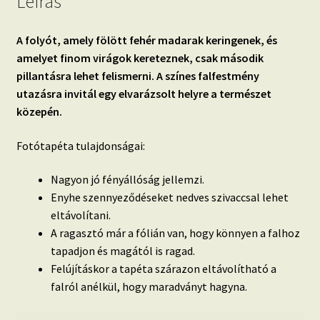
Leírás
A folyót, amely fölött fehér madarak keringenek, és
amelyet finom virágok kereteznek, csak második
pillantásra lehet felismerni. A színes falfestmény
utazásra invitál egy elvarázsolt helyre a természet
közepén.
Fotótapéta tulajdonságai:
Nagyon jó fényállóság jellemzi.
Enyhe szennyeződéseket nedves szivaccsal lehet
eltávolítani.
A ragasztó már a fólián van, hogy könnyen a falhoz
tapadjon és magától is ragad.
Felújításkor a tapéta szárazon eltávolítható a
falról anélkül, hogy maradványt hagyna.