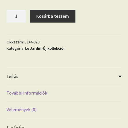
LE
Kosárba teszem
JARDIN
'Álmok
kanyonja'
fotótapéta
Cikkszám:
LJX4-020
Kategória:
Le Jardin-Új kollekció!
mennyiség
Leírás
További információk
Vélemények (0)