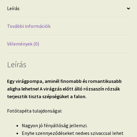
mennyiség
Leírás
További információk
Vélemények (0)
Leírás
Egy virágpompa, aminél finomabb és romantikusabb
aligha lehetne! A virágzás előtt álló rózsaszín rózsák
terjesztik tiszta szépségüket a falon.
Fotótapéta tulajdonságai:
Nagyon jó fényállóság jellemzi.
Enyhe szennyeződéseket nedves szivaccsal lehet