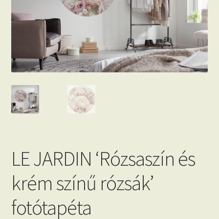
Beton hatású tapéták
Kapcsolat
LE JARDIN ‘Rózsaszín és
krém színű rózsák’
fotótapéta