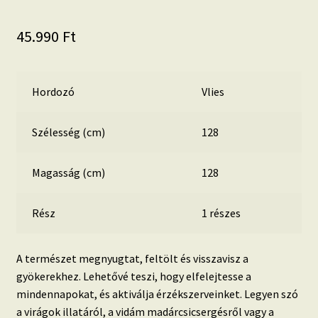
45.990
Ft
Hordozó
Vlies
Szélesség (cm)
128
Magasság (cm)
128
Rész
1 részes
A természet megnyugtat, feltölt és visszavisz a
gyökerekhez. Lehetővé teszi, hogy elfelejtesse a
mindennapokat, és aktiválja érzékszerveinket. Legyen szó
a virágok illatáról, a vidám madárcsicsergésről vagy a