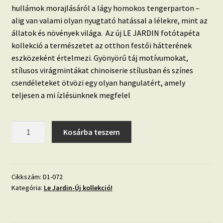
hullámok morajlásáról a lágy homokos tengerparton –
alig van valami olyan nyugtató hatással a lélekre, mint az
állatok és növények világa. Az új LE JARDIN fotótapéta
kollekció a természetet az otthon festői hátterének
eszközeként értelmezi. Gyönyörű táj motívumokat,
stílusos virágmintákat chinoiserie stílusban és színes
csendéleteket ötvözi egy olyan hangulatért, amely
teljesen a mi ízlésünknek megfelel
LE
Kosárba teszem
JARDIN
'Rózsaszín
és
krém
Cikkszám:
D1-072
Kategória:
Le Jardin-Új kollekció!
színű
rózsák'
fotótapéta