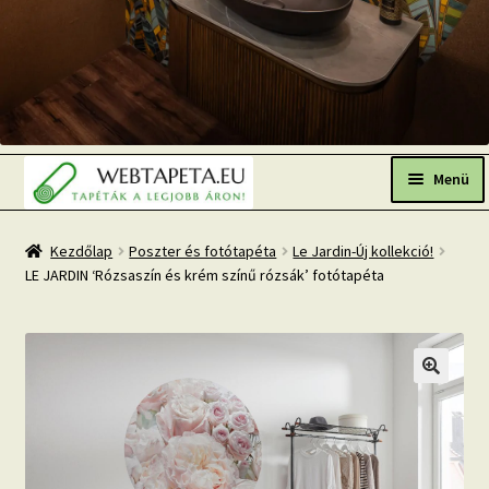
Ugrás
Kilépés
a
a
Menü
navigációhoz
tartalomba
Főoldal
Kezdőlap
Poszter és fotótapéta
Le Jardin-Új kollekció!
LE JARDIN ‘Rózsaszín és krém színű rózsák’ fotótapéta
Népszerű tapéták
Fresh Up-2026 TOP TREND
Tapéta BLOG
Mi az a fotótapéta?
Tapétázási tanácsok