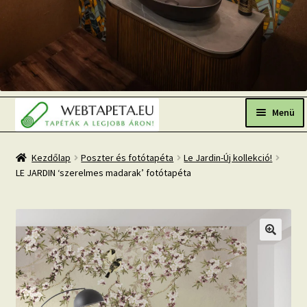
Ugrás
Kilépés
a
a
Menü
navigációhoz
tartalomba
Főoldal
Kezdőlap
Poszter és fotótapéta
Le Jardin-Új kollekció!
LE JARDIN ‘szerelmes madarak’ fotótapéta
Népszerű tapéták
Fresh Up-2026 TOP TREND
Tapéta BLOG
Mi az a fotótapéta?
Tapétázási tanácsok