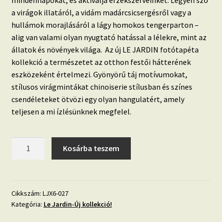
mindennapokat, és aktiválja érzékszerveinket. Legyen szó
a virágok illatáról, a vidám madárcsicsergésről vagy a
hullámok morajlásáról a lágy homokos tengerparton –
alig van valami olyan nyugtató hatással a lélekre, mint az
állatok és növények világa. Az új LE JARDIN fotótapéta
kollekció a természetet az otthon festői hátterének
eszközeként értelmezi. Gyönyörű táj motívumokat,
stílusos virágmintákat chinoiserie stílusban és színes
csendéleteket ötvözi egy olyan hangulatért, amely
teljesen a mi ízlésünknek megfelel.
LE
Kosárba teszem
JARDIN
'szerelmes
madarak'
fotótapéta
Cikkszám:
LJX6-027
Kategória:
Le Jardin-Új kollekció!
mennyiség