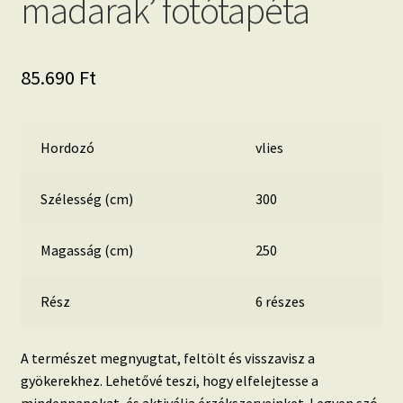
madarak’ fotótapéta
85.690
Ft
Hordozó
vlies
Szélesség (cm)
300
Magasság (cm)
250
Rész
6 részes
A természet megnyugtat, feltölt és visszavisz a
gyökerekhez. Lehetővé teszi, hogy elfelejtesse a